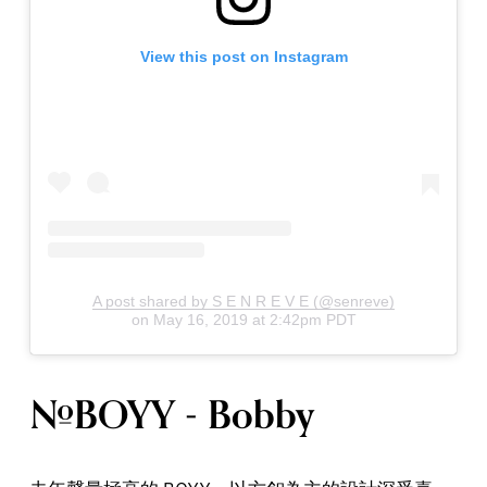
View this post on Instagram
A post shared by S E N R E V E (@senreve)
on
May 16, 2019 at 2:42pm PDT
#BOYY - Bobby