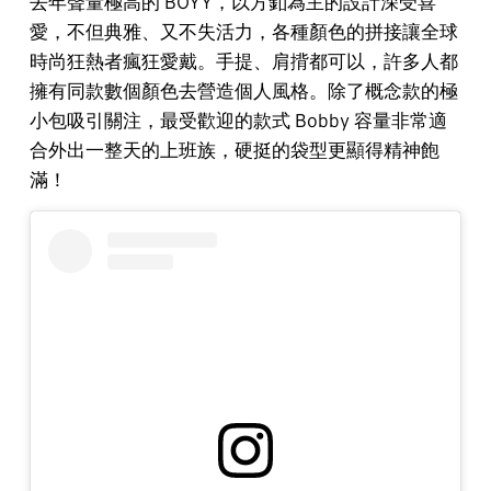
去年聲量極高的 BOYY，以方釦為主的設計深受喜
愛，不但典雅、又不失活力，各種顏色的拼接讓全球
時尚狂熱者瘋狂愛戴。手提、肩揹都可以，許多人都
擁有同款數個顏色去營造個人風格。除了概念款的極
小包吸引關注，最受歡迎的款式 Bobby 容量非常適
合外出一整天的上班族，硬挺的袋型更顯得精神飽
滿！