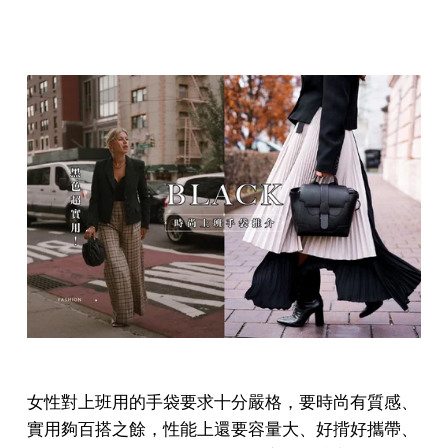
女性對上班用的手袋要求十分嚴格，要時尚有質感、
實用夠百搭之餘，性能上還要容量大、好揹好攜帶、