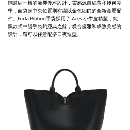
蝴蝶結一樣的流麗優雅設計，靈感源自絲帶和幾何美
學，而袋身中央位置則有綴以金色細節的全新金屬配
件。Furla Ribbon手袋採用了 Ares 小牛皮精製，純
黑款式中號手袋夠經典之餘，糅合優雅和成熟美感的
設計，還可以任意配搭日夜造型。