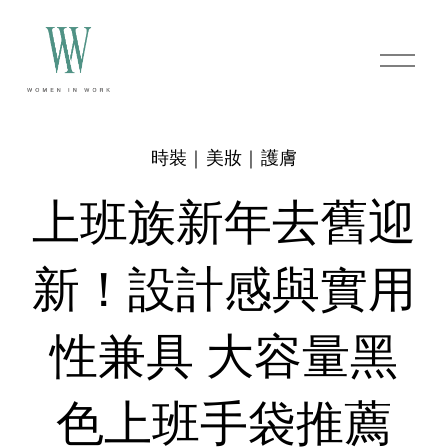
O
p
e
n
M
e
時裝｜美妝｜護膚
n
u
上班族新年去舊迎
新！設計感與實用
性兼具 大容量黑
色上班手袋推薦