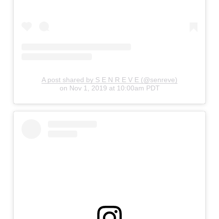
A post shared by S E N R E V E (@senreve)
on
Nov 1, 2019 at 10:00am PDT