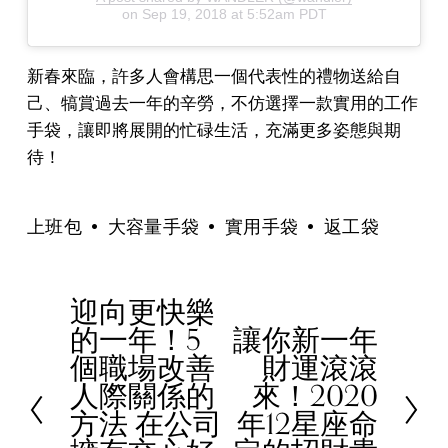
on
Sep 19, 2018 at 5:52am PDT
新春來臨，許多人會構思一個代表性的禮物送給自
己、犒賞過去一年的辛勞，不仿選擇一款實用的工作
手袋，讓即將展開的忙碌生活，充滿更多姿態與期
待！
上班包
大容量手袋
實用手袋
返工袋
迎向更快樂
P
的一年！5
讓你新一年
r
N
個職場改善
財運滾滾
e
e
人際關係的
來！2020
v
x
方法 在公司
年12星座命
i
t
o