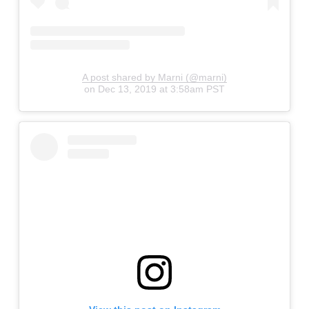
A post shared by Marni (@marni)
on
Dec 13, 2019 at 3:58am PST