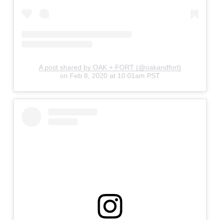
A post shared by OAK + FORT (@oakandfort)
on
Feb 8, 2020 at 10:01am PST