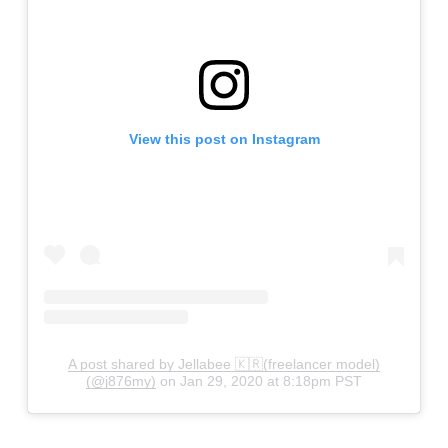
View this post on Instagram
A post shared by Jellabee 🇰🇷(freelancer model)
(@j876my)
on
Jan 29, 2020 at 8:18pm PST