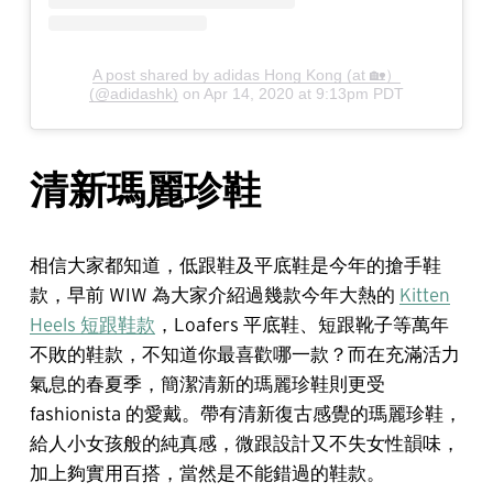
A post shared by adidas Hong Kong (at 🏡）
(@adidashk)
on
Apr 14, 2020 at 9:13pm PDT
清新瑪麗珍鞋
相信大家都知道，低跟鞋及平底鞋是今年的搶手鞋
款，早前 WIW 為大家介紹過幾款今年大熱的
Kitten
Heels 短跟鞋款
，Loafers 平底鞋、短跟靴子等萬年
不敗的鞋款，不知道你最喜歡哪一款？而在充滿活力
氣息的春夏季，簡潔清新的瑪麗珍鞋則更受
fashionista 的愛戴。帶有清新復古感覺的瑪麗珍鞋，
給人小女孩般的純真感，微跟設計又不失女性韻味，
加上夠實用百搭，當然是不能錯過的鞋款。