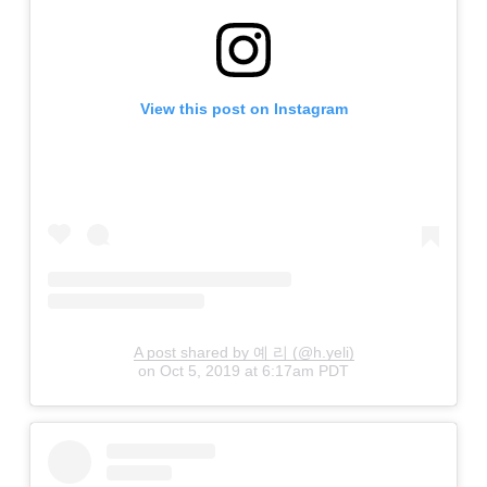
View this post on Instagram
A post shared by 예 리 (@h.yeli)
on
Oct 5, 2019 at 6:17am PDT