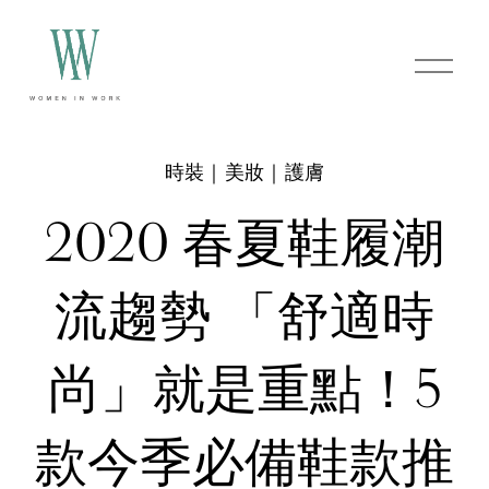
O
p
e
n
M
e
時裝｜美妝｜護膚
n
u
2020 春夏鞋履潮
流趨勢 「舒適時
尚」就是重點！5
款今季必備鞋款推