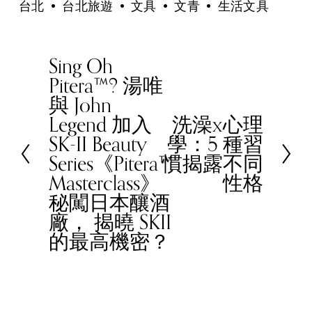
台北
台北旅遊
文具
文青
生活文具
Sing Oh
P
Pitera™? 湯唯
r
與 John
e
Legend 加入
洗澡x心理
v
N
SK-II Beauty
學：5 種習
i
e
Series《Pitera™
慣揭露不同
o
x
Masterclass》
性格
u
t
秘闖日本釀酒
s
廠， 揭曉 SKII
的最高機密？