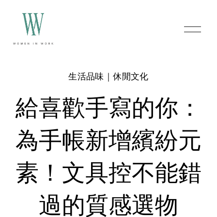
O
p
e
n
M
e
生活品味｜休閒文化
n
u
給喜歡手寫的你：
為手帳新增繽紛元
素！文具控不能錯
過的質感選物