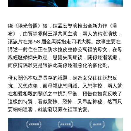
繼《陽光普照》後，鍾孟宏導演推出全新力作《瀑
布》，由賈靜雯與王淨共同主演，兩人的精湛演技，
讓該片在第 58 屆金馬獎抱走四項大獎。故事主要在
講述一對住在正在防水拉皮整修公寓裡的母女，在母
親經歷婚姻失敗患上思覺失調症後，關係逐漸緊繃，
而疫情隔離更是讓彼此關係逐漸惡化的催化劑。
母女關係本就是長存的議題，身為女兒往往既想反
抗、又想依賴，而母親總想呵護、又想掌控，兩人就
在相愛相殺的關係之中找到平衡。預告也如實反映了
這樣的特質，看似驚悚、恐怖，又帶點神秘，然而只
要細細咀嚼，就能發現藏在裡頭的愛。