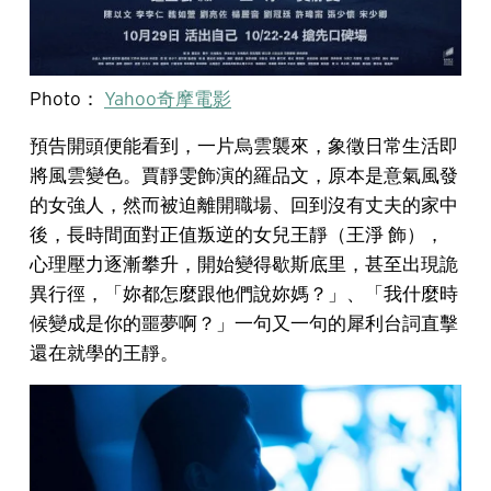
Photo：
Yahoo奇摩電影
預告開頭便能看到，一片烏雲襲來，象徵日常生活即
將風雲變色。賈靜雯飾演的羅品文，原本是意氣風發
的女強人，然而被迫離開職場、回到沒有丈夫的家中
後，長時間面對正值叛逆的女兒王靜（王淨 飾），
心理壓力逐漸攀升，開始變得歇斯底里，甚至出現詭
異行徑，「妳都怎麼跟他們說妳媽？」、「我什麼時
候變成是你的噩夢啊？」一句又一句的犀利台詞直擊
還在就學的王靜。