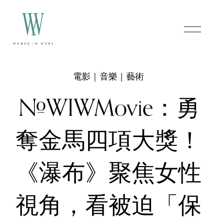
O
p
e
n
M
e
電影｜音樂｜藝術
n
u
#WIWMovie：勇
奪金馬四項大獎！
《瀑布》聚焦女性
視角，看被迫「保