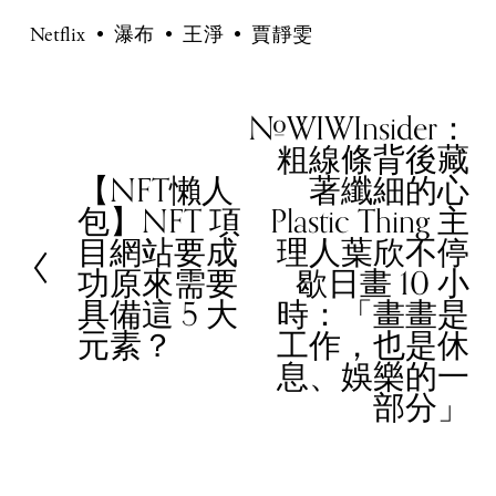
Netflix
瀑布
王淨
賈靜雯
#WIWInsider：
N
粗線條背後藏
e
【NFT懶人
著纖細的心
x
P
包】NFT 項
Plastic Thing 主
t
r
目網站要成
理人葉欣不停
e
功原來需要
歇日畫 10 小
v
具備這 5 大
時：「畫畫是
i
元素？
工作，也是休
o
息、娛樂的一
u
部分」
s