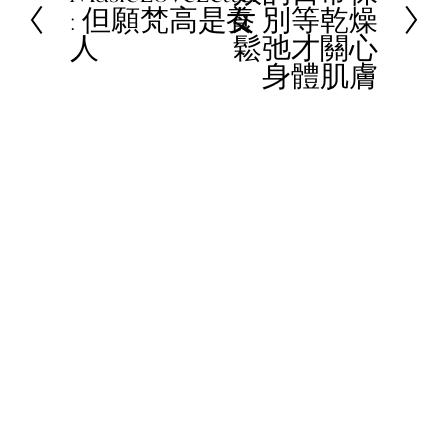
: 但願梵高是女
養 別等乾燥
x
r
人
鬆弛才關心
t
e
身體肌膚
v
i
o
u
s