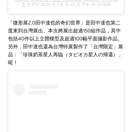
文
於
PST 2018 年 2月 月 18 日 下午 10:19
張貼
「微形展2.0田中達也的奇幻世界」是田中達也第二
度來到台灣展出。本次將展出超過150組作品，其中
包括40件以上立體模型及超過100幅平面攝影作品。
另外，田中達也還為台灣特展製作了「台灣限定」展
品：「珍珠奶茶星人再臨（
タピオカ星人の帰還
）」
呢！