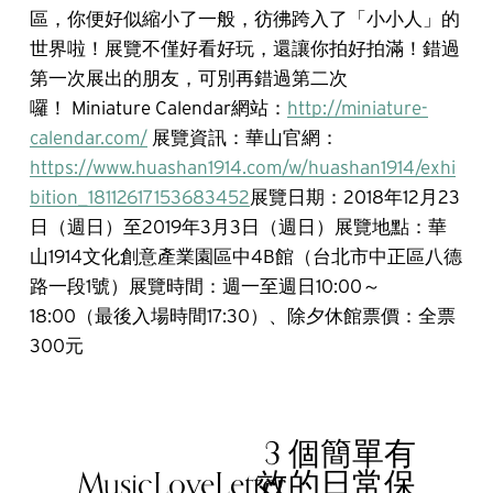
區，你便好似縮小了一般，彷彿跨入了「小小人」的
世界啦！展覽不僅好看好玩，還讓你拍好拍滿！錯過
第一次展出的朋友，可別再錯過第二次
囉！
Miniature Calendar網站：
http://miniature-
calendar.com/
展覽資訊：
華山官網：
https://www.huashan1914.com/w/huashan1914/exhi
bition_18112617153683452
展覽日期：2018年12月23
日（週日）至2019年3月3日（週日）
展覽地點：華
山1914文化創意產業園區中4B館（台北市中正區八德
路一段1號）
展覽時間：週一至週日10:00～
18:00（最後入場時間17:30）、除夕休館
票價：全票
300元
3 個簡單有
N
MusicLoveLetter
效的日常保
e
P