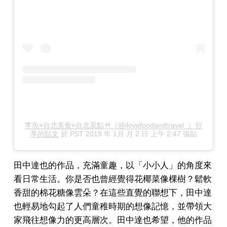
李魚×台北美食×台北景點🍴（@ilovefoodandtravel_）分
享的貼文
於
PST 2019 年 1月 月 2 日 上午 2:47
張貼
田中達也的作品，充滿童趣，以「小小人」的角度來
看日常生活。你是否也曾經覺得花椰菜像棵樹？鬆軟
香甜的棉花糖像雲朵？在這些直覺的聯想下，田中達
也輕易地勾起了人們童稚時期的想像記憶，並帶領大
家飛往想像力的更高層次。田中達也希望，他的作品