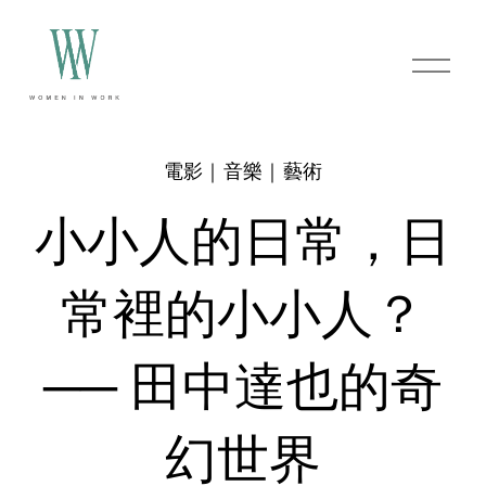
O
p
e
n
M
e
電影｜音樂｜藝術
n
u
小小人的日常，日
常裡的小小人？
── 田中達也的奇
幻世界