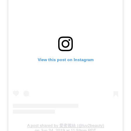
View this post on Instagram
A post shared by 愛蜜麗絲 (@luv2beauty)
on
Jun 24, 2019 at 11:59pm PDT