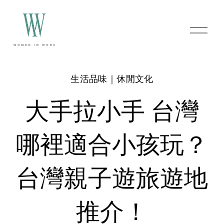
O
p
e
n
M
e
生活品味｜休閒文化
n
u
大手拉小手 台灣
哪裡適合小孩玩？
台灣親子遊旅遊地
推介！