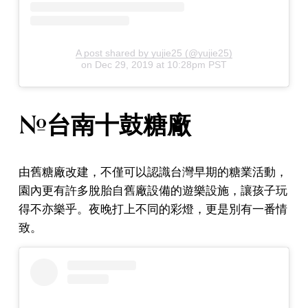
A post shared by yujie25 (@yujie25)
on
Dec 29, 2019 at 10:28pm PST
#台南十鼓糖廠
由舊糖廠改建，不僅可以認識台灣早期的糖業活動，
園內更有許多脫胎自舊廠設備的遊樂設施，讓孩子玩
得不亦樂乎。夜晚打上不同的彩燈，更是別有一番情
致。