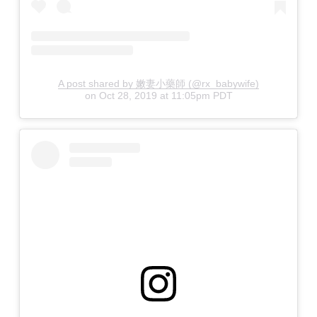
A post shared by 嫩妻小藥師 (@rx_babywife)
on
Oct 28, 2019 at 11:05pm PDT