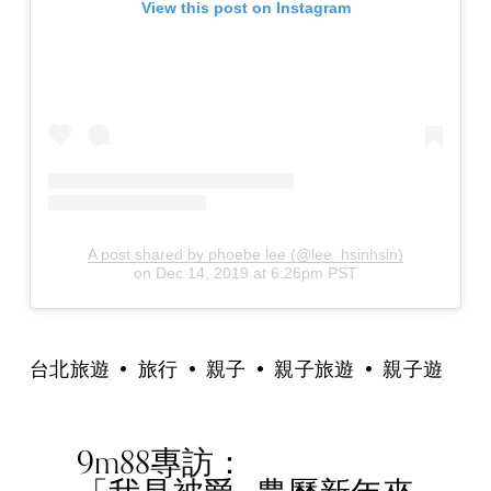
View this post on Instagram
A post shared by phoebe lee (@lee_hsinhsin)
on
Dec 14, 2019 at 6:26pm PST
台北旅遊
旅行
親子
親子旅遊
親子遊
9m88專訪：
P