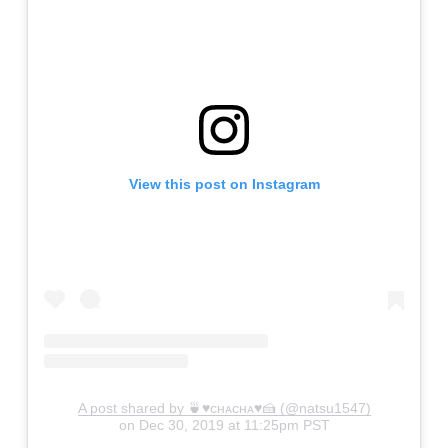
View this post on Instagram
A post shared by 🍵♥ᴄʜᴀᴄʜᴀ♥🍰 (@natsu1547)
on
Dec 30, 2019 at 11:25pm PST