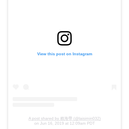
View this post on Instagram
A post shared by 賴海帶 (@laisimin032)
on
Jun 16, 2019 at 12:09am PDT