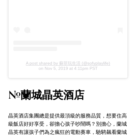
A post shared by 蘇菲玩生活 (@sofyplaylife)
on
Nov 5, 2019 at 4:11pm PST
#蘭城晶英酒店
晶英酒店集團總是提供最頂級的服務品質，想要住高
級飯店好好享受，卻擔心孩子吵鬧嗎？別擔心，蘭城
晶英有讓孩子們為之瘋狂的電動賽車，馳騁飆看蘭城