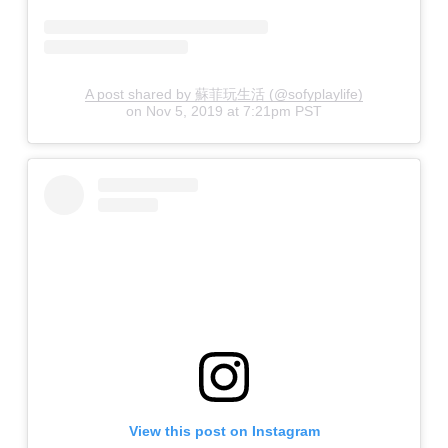
A post shared by 蘇菲玩生活 (@sofyplaylife)
on
Nov 5, 2019 at 7:21pm PST
View this post on Instagram