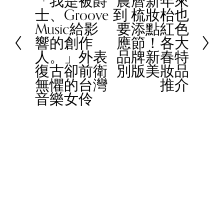
「我是被爵
農曆新年來
r
N
士、Groove
到 梳妝枱也
e
e
Music給影
要添點紅色
v
x
響的創作
應節！各大
i
t
人。」外表
品牌新春特
o
復古卻前衛
別版美妝品
u
無懼的台灣
推介
s
音樂女伶