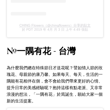
CHING Flowers（@chingflowers）分享的貼文
於
PDT 2019 年 4月 月 3 日 上午 4:49
張貼
#一隅有花 - 台灣
為什麼我們總在特殊節日才送花呢？譬如情人節的玫
瑰花、母親節的康乃馨。如果每天、每天，生活的一
隅能有花相伴在側，會不會給我們帶來更好的心情、
提升日常的美感經驗呢？抱持這樣有點老派、又非常
浪漫的想法，「一隅有花」於焉誕生，願給大家一個
新的生活提案。