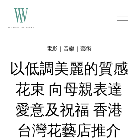
O
p
e
n
M
e
電影｜音樂｜藝術
n
u
以低調美麗的質感
花束 向母親表達
愛意及祝福 香港
台灣花藝店推介