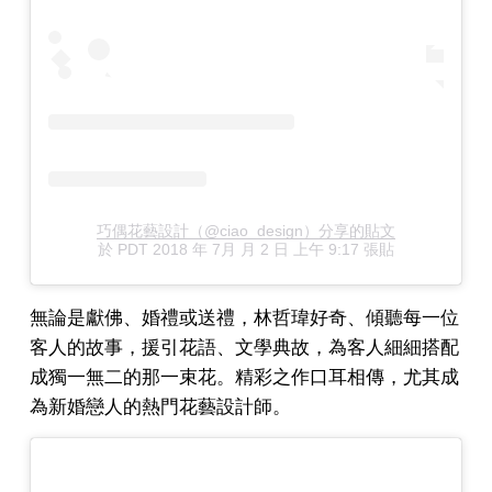
巧偶花藝設計（@ciao_design）分享的貼文
於
PDT 2018 年 7月 月 2 日 上午 9:17
張貼
無論是獻佛、婚禮或送禮，林哲瑋好奇、傾聽每一位
客人的故事，援引花語、文學典故，為客人細細搭配
成獨一無二的那一束花。精彩之作口耳相傳，尤其成
為新婚戀人的熱門花藝設計師。