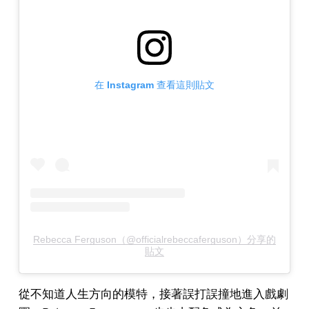
在 Instagram 查看這則貼文
Rebecca Ferguson（@officialrebeccaferguson）分享的
貼文
從不知道人生方向的模特，接著誤打誤撞地進入戲劇