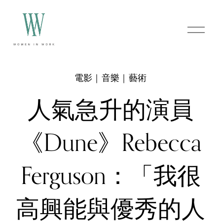
O
p
e
n
M
e
電影｜音樂｜藝術
n
u
人氣急升的演員
《Dune》Rebecca
Ferguson：「我很
高興能與優秀的人