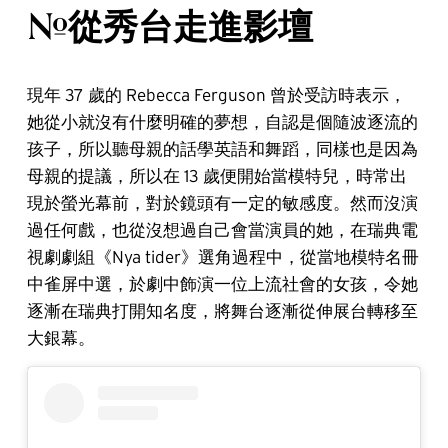
#從秀台走進影壇
現年 37 歲的 Rebecca Ferguson 曾於受訪時表示，
她從小就沒有什麼明確的夢想，自認是個隨波逐流的
孩子，所以聽母親的話學英語和舞蹈，同樣也是因為
母親的提議，所以在 13 歲便開始當模特兒，時常出
現於螢光幕前，對於鏡頭有一定的敏感度。然而沒演
過任何戲，也從沒想過自己會當演員的她，在瑞典電
視劇劇組《Nya tider》選角過程中，從當地模特名冊
中雀屏中選，於劇中飾演一位上流社會的女孩，令她
逐漸在瑞典打開知名度，將舞台逐漸從伸展台轉移至
大銀幕。