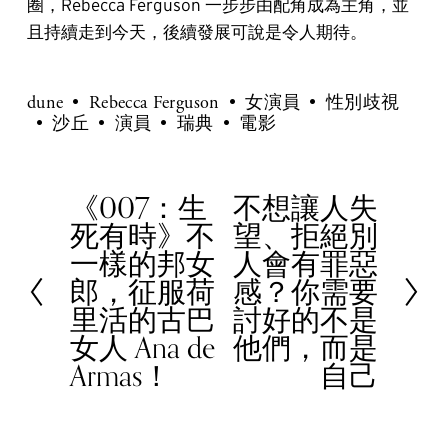
圈，Rebecca Ferguson 一步步由配角成為主角，並
且持續走到今天，後續發展可說是令人期待。
dune
Rebecca Ferguson
女演員
性別歧視
沙丘
演員
瑞典
電影
《007：生
不想讓人失
P
N
死有時》不
望、拒絕別
r
e
一樣的邦女
人會有罪惡
e
x
郎，征服荷
感？你需要
v
t
里活的古巴
討好的不是
i
女人 Ana de
他們，而是
o
Armas！
自己
u
s