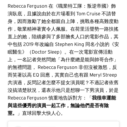
Rebecca Ferguson 在《職業特工隊：叛逆帝國》飾
演臥底，且據說由於在片場看到 Tom Cruise 不請替
身，因而激勵了她全都親自上陣，挑戰各種高難度動
作，敬業精神著實令人佩服。在荷里活聲勢一路扶搖
直上的她，陸續參與了多部膾炙人口的電影作品，其
中包括 2019 年改編自 Stephen King 同名小說的《安
眠醫生》（Doctor Sleep）。在一次電影宣傳活動
上，一名記者突然問她「為什麼總是能與帥哥合作」
的無禮問題， Rebecca Ferguson 非但沒被激怒，反
而笑著以高 EQ 回應，其實自己也有跟 Meryl Streep
共演過，反問記者怎麼不提女演員呢？不過記者依舊
沒搞清楚狀況，還表示他只是想聊一下男演員，於是
Rebecca Ferguson 慎重地告訴對方：「
我很幸運能
與這些優秀的演員一起工作，無論他們是否有陰
莖。
」直球回擊大快人心。