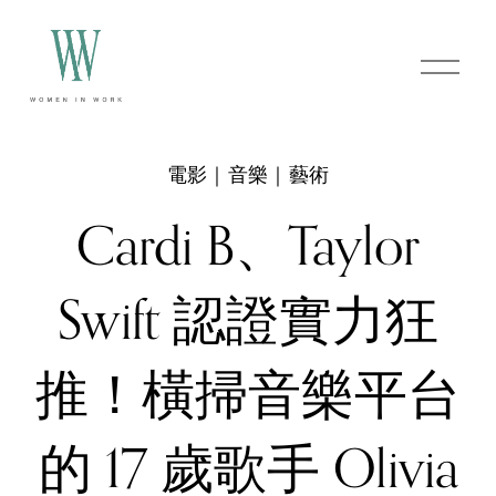
O
p
e
n
M
e
電影｜音樂｜藝術
n
u
Cardi B、Taylor
Swift 認證實力狂
推！橫掃音樂平台
的 17 歲歌手 Olivia