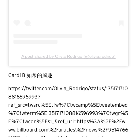
A post shared by Olivia Rodrigo (@olivia.rodrigo)
Cardi B 如常的風趣
https://twitter.com/Olivia_Rodrigo/status/135171710
8816596993?
ref_src=twsrc%5Etfw%7Ctwcamp%5Etweetembed
%7Ctwterm%5E1351717108816596993%7Ctwgr%5
E%7Ctwcon%5Es1_&ref_url=https%3A%2F%2Fw
ww.billboard.com%2Farticles%2Fnews%2F9514766