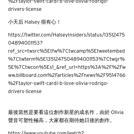
%2Ftaylor-swift-cardi-b-love-olivia-rodrigo-
drivers-license
小天后 Halsey 很有心！
https://twitter.com/HalseyInsiders/status/13512475
04894001153?
ref_src=twsrc%5Etfw%7Ctwcamp%5Etweetembed
%7Ctwterm%5E1351247504894001153%7Ctwgr%
5E%7Ctwcon%5Es1_&ref_url=https%3A%2F%2Fw
ww.billboard.com%2Farticles%2Fnews%2F9514766
%2Ftaylor-swift-cardi-b-love-olivia-rodrigo-
drivers-license
最後當然是要看這位創作新星的成名作，由於 Olivia
聲音可塑性極高，大家都在期待她日後的創作。
https://www.youtube.com/watch?