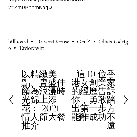
v=ZmDBbnmKpqQ
billboard
DriversLicense
GenZ
OliviaRodrig
o
TaylorSwift
以精緻美
這 10 位香
P
N
點、豐盛佳
港女創業家
r
e
餚為浪漫時
的經歷告訴
e
x
光錦上添
你，勇敢踏
v
t
花： 2021
出第一步方
i
情人節大餐
能離成功不
o
推介
遠
u
s