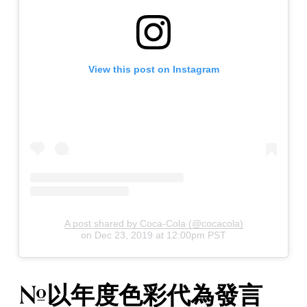
View this post on Instagram
A post shared by Coca-Cola (@cocacola)
on
Dec 23, 2019 at 12:00pm PST
#以年度色彩代為發言