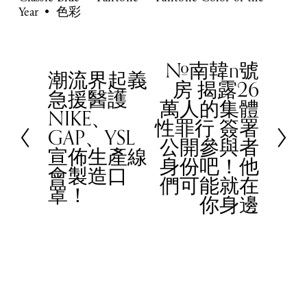
Year
色彩
#南韓n號
N
潮流界起義
P
房 揭露26
e
急援醫護
r
萬人的集體
x
NIKE、
e
性罪行 簽署
t
GAP、YSL
v
公開參與者
宣佈生產線
i
身份吧！他
會製造口
o
們可能就在
罩！
u
你身邊
s