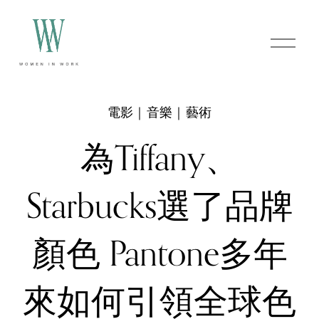
O
p
e
n
M
e
電影｜音樂｜藝術
n
u
為Tiffany、
Starbucks選了品牌
顏色 Pantone多年
來如何引領全球色