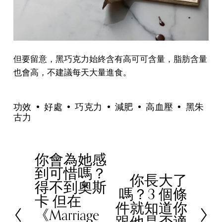
但要留意，黑巧克力始終含有高可可含量，脂肪含量
也會高，不建議每天大量進食。
功效
好處
巧克力
減肥
高血壓
黑朱
古力
你會為她感
P
到可惜嗎？
r
你長大了
N
得不到奧斯
e
嗎？3 個條
e
卡 但在
v
件就知道你
x
《Marriage
i
跟他是否適
t