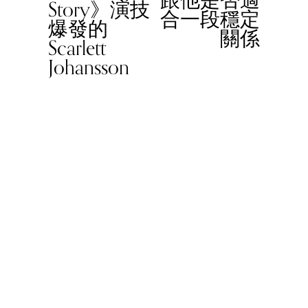
Story》演技
o
合一段穩定
爆發的
u
關係
Scarlett
s
Johansson
© 2023 Women In Work Limited. All rights reserved