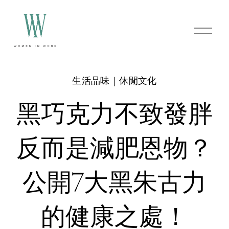
O
p
e
n
M
e
生活品味｜休閒文化
n
u
黑巧克力不致發胖
反而是減肥恩物？
公開7大黑朱古力
的健康之處！