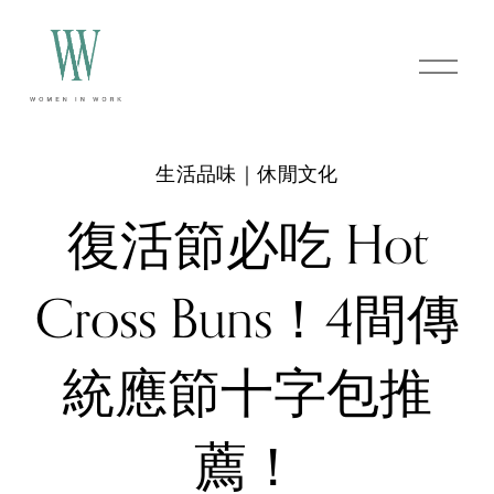
O
p
e
n
M
e
生活品味｜休閒文化
n
u
復活節必吃 Hot
Cross Buns！4間傳
統應節十字包推
薦！