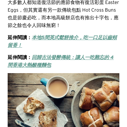
大多數人都知道復活節的應節食物有復活彩蛋 Easter
Eggs，但其實還有另一款傳統包點 Hot Cross Buns
也是節慶必吃，而本地高級餅店也有推出十字包，應
節之餘也令人回味無窮！
延伸閱讀：
本地5間英式鬆餅推介，吃一口足以齒頰
留香！
延伸閱讀：
回歸古法發酵傳統：讓人一吃難忘的 4
間香港大熱酸種麵包