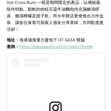
Hot Cross Buns 一樣是期間限定的產品，以傳統風
味作特點，鬆軟的肉桂豆蔻牛油麵包內充滿糖漬橙
皮、糖漬檸檬及提子乾。而今年餅店更會推出六件盒
裝，讓各位食客可與家人朋友分享美味，共同歡度復
活節！
地址：
海港城海運大廈地下 OT G63A 號舖
查詢：
https://dangwenli.com/zh-hant/?home