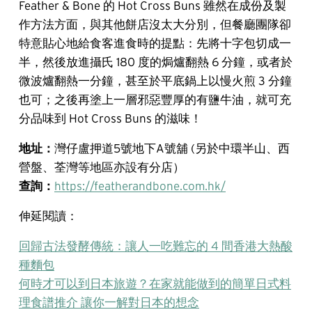
Feather & Bone 的 Hot Cross Buns 雖然在成份及製
作方法方面，與其他餅店沒太大分別，但餐廳團隊卻
特意貼心地給食客進食時的提點：先將十字包切成一
半，然後放進攝氏 180 度的焗爐翻熱 6 分鐘，或者於
微波爐翻熱一分鐘，甚至於平底鍋上以慢火煎 3 分鐘
也可；之後再塗上一層邪惡豐厚的有鹽牛油，就可充
分品味到 Hot Cross Buns 的滋味！
地址：
灣仔盧押道5號地下A號舖 (另於中環半山、西
營盤、荃灣等地區亦設有分店）
查詢：
https://featherandbone.com.hk/
伸延閱讀：
回歸古法發酵傳統：讓人一吃難忘的 4 間香港大熱酸
種麵包
何時才可以到日本旅遊？在家就能做到的簡單日式料
理食譜推介 讓你一解對日本的想念