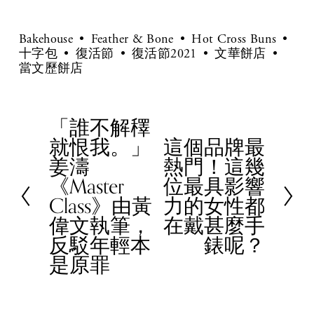
Bakehouse
Feather & Bone
Hot Cross Buns
十字包
復活節
復活節2021
文華餅店
當文歷餅店
「誰不解䆁
P
就恨我。」
這個品牌最
r
N
姜濤
熱門！這幾
e
e
《Master
位最具影響
v
x
Class》由黃
力的女性都
i
t
偉文執筆，
在戴甚麼手
o
反駁年輕本
錶呢？
u
是原罪
s