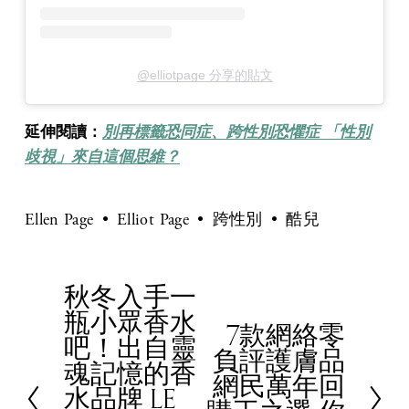
@elliotpage 分享的貼文
延伸閱讀：
別再標籤恐同症、跨性別恐懼症 「性別
歧視」來自這個思維？
Ellen Page
Elliot Page
跨性別
酷兒
秋冬入手一
P
瓶小眾香水
r
7款網絡零
N
吧！出自靈
e
負評護膚品
e
魂記憶的香
v
網民萬年回
x
水品牌 LE
i
t