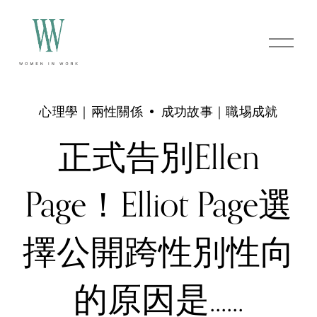
O
p
e
n
M
e
心理學｜兩性關係
成功故事｜職埸成就
n
u
正式告別Ellen
Page！Elliot Page選
擇公開跨性別性向
的原因是......