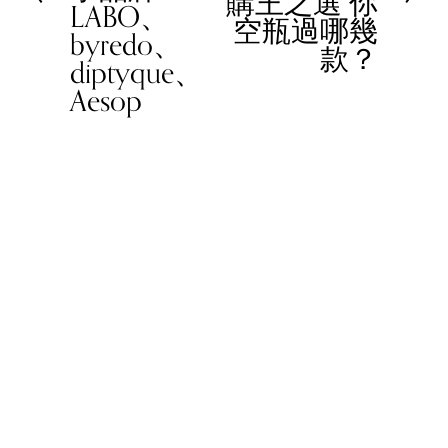
購王之選 你
LABO、
o
空瓶過哪幾
byredo、
u
款？
diptyque、
s
Aesop