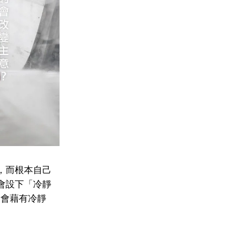
，而根本自己
會設下「冷靜
身會藉有冷靜