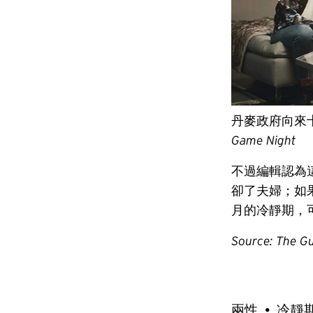
丹麥政府向來
Game Night
不過編輯認為
卻了夫婦；如
月的冷靜期，
Source: The G
兩性
冷靜