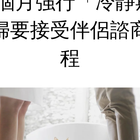
3個月強行「冷靜
婦要接受伴侶諮
程