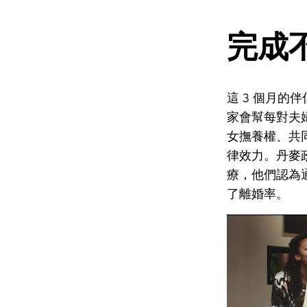
完成
這 3 個月的
家會幫每對夫
女撫養權、共
律效力。丹麥
療，他們認為
了離婚率。