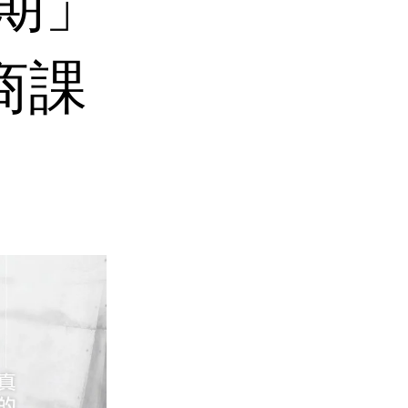
期」
商課