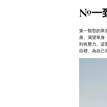
#一
第一類型的單
身、渴望單身
到有壓力。這
目標、為自己