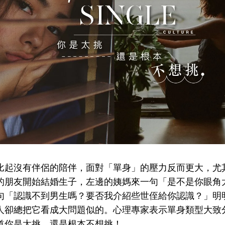
比起沒有伴侶的陪伴，面對「單身」的壓力反而更大，尤其一
的朋友開始結婚生子，左邊的姨媽來一句「是不是你眼角
句「認識不到男生嗎？要否我介紹些世侄給你認識？」明
人卻總把它看成大問題似的。心理專家表示單身類型大致
道你是太挑，還是根本不想挑！