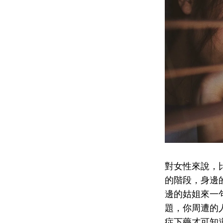
對女性來說，
的階段，身邊
邊的姑姐來一
題，你周遭的
症下藥才可知