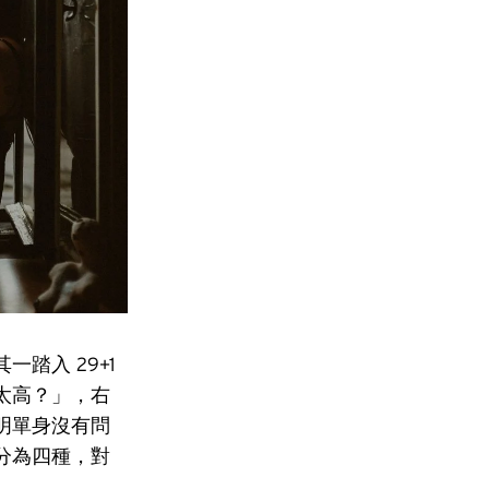
踏入 29+1
太高？」，右
明單身沒有問
分為四種，對