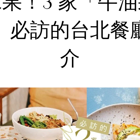
果！3 家「牛
」必訪的台北餐
介