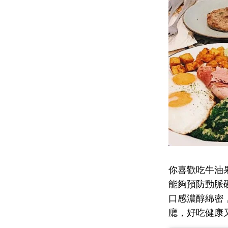
你喜歡吃牛油
能夠預防動脈
口感濃醇綿密
廳，好吃健康又 i