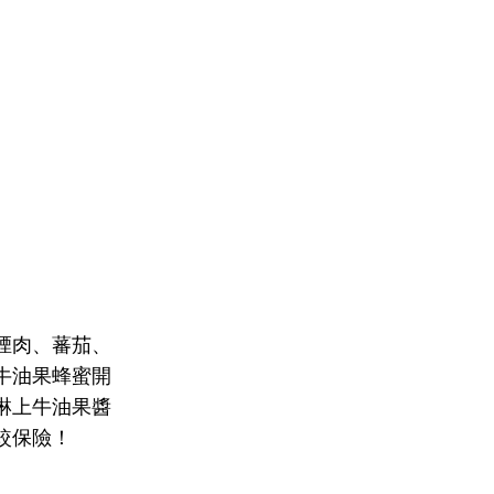
煙肉、蕃茄、
牛油果蜂蜜開
淋上牛油果醬
較保險！