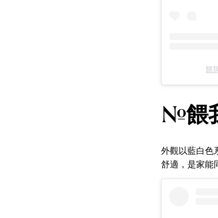
餵我
#餵我
外觀以藍白色系
舒適，是家能