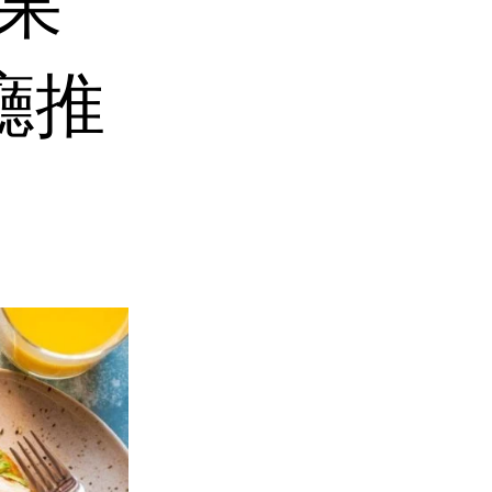
油果
廳推