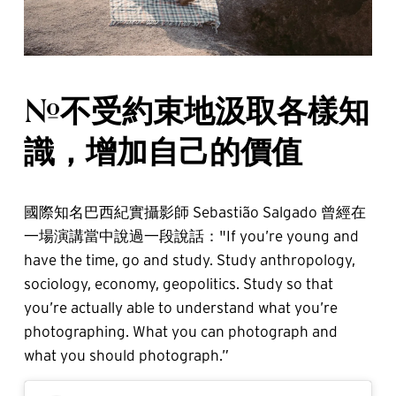
#不受約束地汲取各樣知
識，增加自己的價值
國際知名巴西紀實攝影師 Sebastião Salgado 曾經在
一場演講當中說過一段說話："If you’re young and
have the time, go and study. Study anthropology,
sociology, economy, geopolitics. Study so that
you’re actually able to understand what you’re
photographing. What you can photograph and
what you should photograph.”