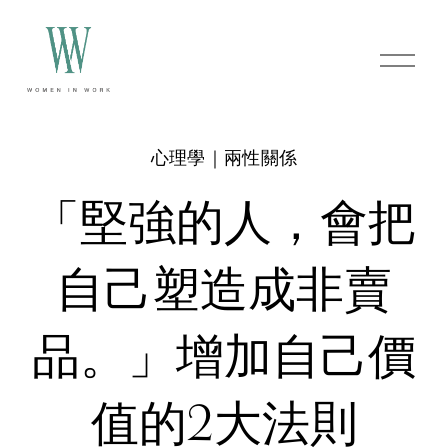
O
p
e
n
M
e
心理學｜兩性關係
n
u
「堅強的人，會把
自己塑造成非賣
品。」增加自己價
值的2大法則