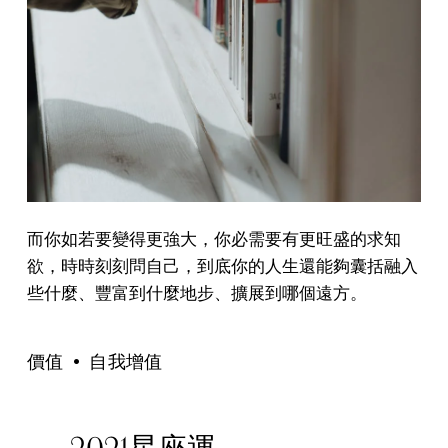
而你如若要變得更強大，你必需要有更旺盛的求知
欲，時時刻刻問自己，到底你的人生還能夠囊括融入
些什麼、豐富到什麼地步、擴展到哪個遠方。
價值
自我增值
2021星座運
P