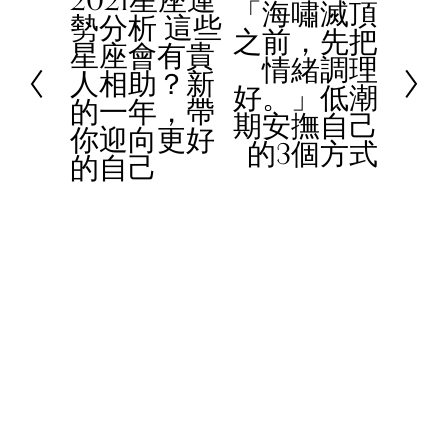
「海嘯滅頂
N
勢分析 這些
r
之前，先把
e
星座會有貴
e
情緒調理
x
人相助？新
v
好。」低潮
t
的一年，帶
i
期安撫自己
你迎向更好
o
的3個方式
的自己
u
s