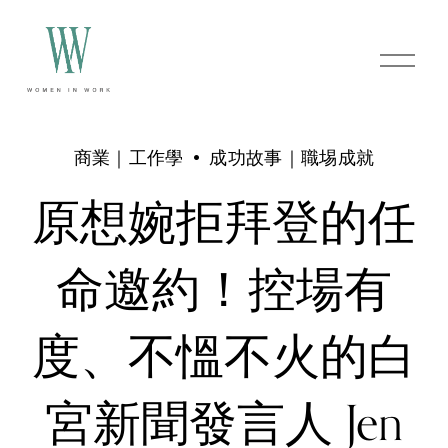
O
p
e
n
M
e
商業｜工作學
成功故事｜職埸成就
n
u
原想婉拒拜登的任
命邀約！控場有
度、不慍不火的白
宮新聞發言人 Jen