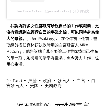
Jen Psaki Colors（@jenpsakicolors）分享的貼文
「
我認為許多女性都沒有珍視自己的工作或職業，更
沒有意識到在經營自己的事業之餘，可以同時身為偉
大的母親。
」Jen Psaki 表示，在今年初上任前，曾
取經於擔任克林頓執政時期的白宮發言人 Mike
McCurry，他告訴她千萬不要讓工作吞噬掉自己生命
的每一刻，她將這句話奉為圭臬，至今努力工作，也
用心生活。
Jen Psaki
拜登
政府
發言人
白宮
白
宮發言人
美國
美國政府
還不認識的
女性億萬富
P
N