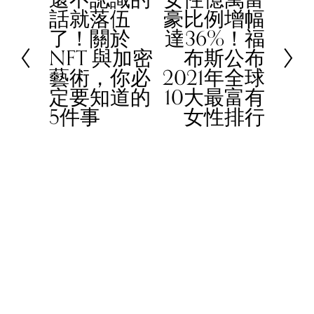
話就落伍
豪比例增幅
r
e
了！關於
達36%！福
e
x
NFT 與加密
布斯公布
v
t
藝術，你必
2021年全球
i
定要知道的
10大最富有
o
5件事
女性排行
u
s