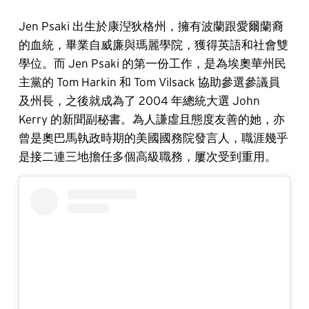
Jen Psaki 出生於康湼狄格州，擁有波蘭跟愛爾蘭裔
的血統，畢業自威廉與瑪麗學院，獲得英語和社會雙
學位。而 Jen Psaki 的第一份工作，是為埃奧華州民
主黨的 Tom Harkin 和 Tom Vilsack 協助參選參議員
及州長，之後就成為了 2004 年總統大選 John
Kerry 的新聞副秘書。為人謙虛且態度友善的她，亦
曾是奧巴馬執政時期的美國國務院發言人，職涯幾乎
是接二連三地擔任多個高級職務，屢次受到重用。