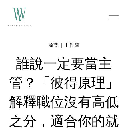
O
p
e
n
M
e
商業｜工作學
n
u
誰說一定要當主
管？「彼得原理」
解釋職位沒有高低
之分，適合你的就