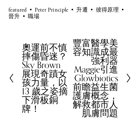
featured
Peter Principle
升遷
彼得原理
晉升
職場
豐富醫學美
N
奧運前不慎
P
容知識成最
e
摔傷昏迷？
r
強利器
x
Sky Brown
e
Maggie引進
t
展現奇蹟女
v
Glowbiotics
孩力量，以
i
前瞻益生菌
13 歲之姿摘
o
護膚概念，
下滑板銅
u
解救都市人
牌！
s
肌膚問題