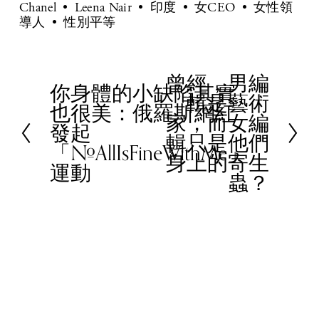
Chanel
Leena Nair
印度
女CEO
女性領
導人
性別平等
曾經，男編
N
你身體的小缺陷其實
P
輯是藝術
e
也很美：俄羅斯網紅
r
家，而女編
x
發起
e
輯只是他們
t
「#AllIsFineWithMe」
v
身上的寄生
運動
i
蟲？
o
u
s