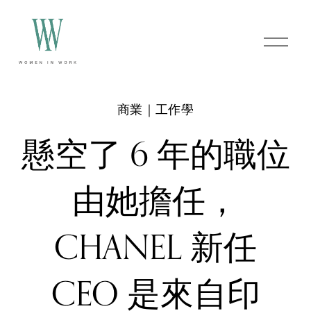
O
p
e
n
M
e
商業｜工作學
n
u
懸空了 6 年的職位
由她擔任，
CHANEL 新任
CEO 是來自印