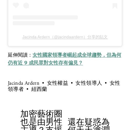
Jacinda Ardern（@jacindaardern）分享的貼文
延伸閱讀：
女性國家領導者崛起成全球趨勢，但為何
仍有近 9 成民眾對女性存有偏見？
Jacinda Ardern
女性權益
女性領導人
女性
領導者
紐西蘭
加密藝術圈
P
也是由男性
還在疑惑為
r
N
主導？支援
何天天塗潤
e
e