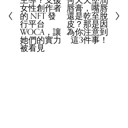
女性創作者
唇膏，嘴唇
v
x
的 NFT 發
還是乾至脫
i
t
行平台
皮？那是因
o
WOCA，讓
為你注意到
u
她們的實力
這3件事！
s
被看見