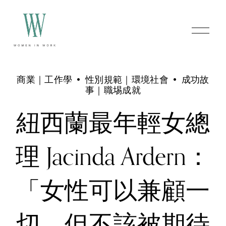
O
p
e
n
M
e
商業｜工作學
性別規範｜環境社會
成功故
n
事｜職埸成就
u
紐西蘭最年輕女總
理 Jacinda Ardern：
「女性可以兼顧一
切，但不該被期待