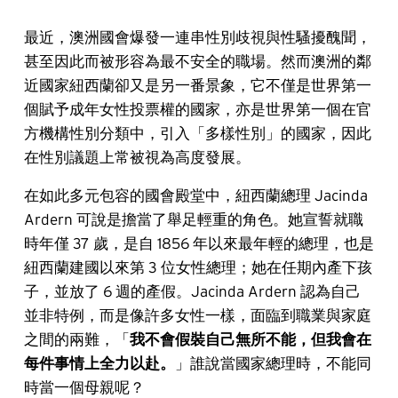
最近，澳洲國會爆發一連串性別歧視與性騷擾醜聞，
甚至因此而被形容為最不安全的職場。然而澳洲的鄰
近國家紐西蘭卻又是另一番景象，它不僅是世界第一
個賦予成年女性投票權的國家，亦是世界第一個在官
方機構性別分類中，引入「多樣性別」的國家，因此
在性別議題上常被視為高度發展。
在如此多元包容的國會殿堂中，紐西蘭總理 Jacinda
Ardern 可說是擔當了舉足輕重的角色。她宣誓就職
時年僅 37 歲，是自 1856 年以來最年輕的總理，也是
紐西蘭建國以來第 3 位女性總理；她在任期內產下孩
子，並放了 6 週的產假。Jacinda Ardern 認為自己
並非特例，而是像許多女性一樣，面臨到職業與家庭
之間的兩難，「
我不會假裝自己無所不能，但我會在
每件事情上全力以赴。
」誰說當國家總理時，不能同
時當一個母親呢？