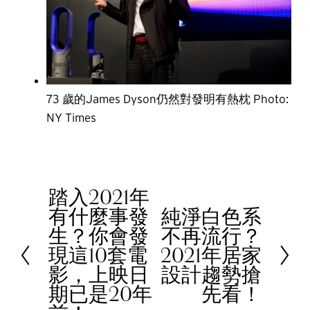
73 歲的James Dyson仍然對發明有熱枕 Photo:
NY Times
踏入2021年
P
有什麼事發
純淨白色系
r
N
生？你會發
不再流行？
e
e
現這10套電
2021年居家
v
x
影，上映日
設計趨勢搶
i
t
期已是20年
先看！
o
u