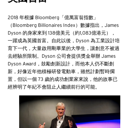
2018 年根據 Bloomberg「億萬富翁指數」
（Bloomberg Billionaires Index）數據指出，James
Dyson 的身家來到 138億美元（約1,083億港元），
一躍成為英國首富。自此以後，Dyson 為工業設計培
育下一代，大量啟用剛畢業的大學生，讓創意不被過
去經驗所限制。Dyson 公司會提供獎金舉辦 James
Dyson Award，鼓勵創新設計，而他本人仍不斷創
新，好像近年他積極研發電動車，雖然計劃暫時擱
置，但以一個 73 歲的成功創業家來說，他的故事已
經辨明了年紀不會阻止人繼續前行的可能。