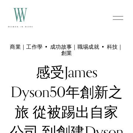
O
p
e
n
M
e
商業｜工作學
成功故事｜職埸成就
科技｜
n
創業
u
感受James
Dyson50年創新之
旅 從被踢出自家
公司 到創建Dyson