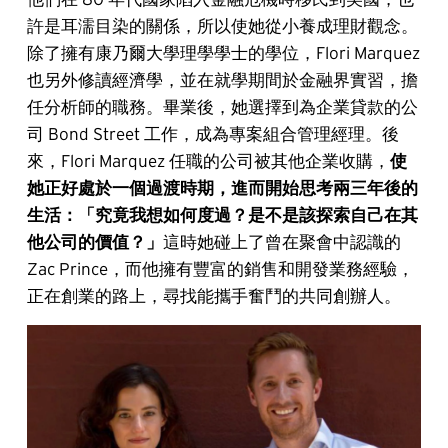
許是耳濡目染的關係，所以使她從小養成理財觀念。
除了擁有康乃爾大學理學學士的學位，Flori Marquez
也另外修讀經濟學，並在就學期間於金融界實習，擔
任分析師的職務。畢業後，她選擇到為企業貸款的公
司 Bond Street 工作，成為專案組合管理經理。後
來，Flori Marquez 任職的公司被其他企業收購，
使
她正好處於一個過渡時期，進而開始思考兩三年後的
生活：「究竟我想如何度過？是不是該探索自己在其
他公司的價值？」
這時她碰上了曾在聚會中認識的
Zac Prince，而他擁有豐富的銷售和開發業務經驗，
正在創業的路上，尋找能攜手奮鬥的共同創辦人。