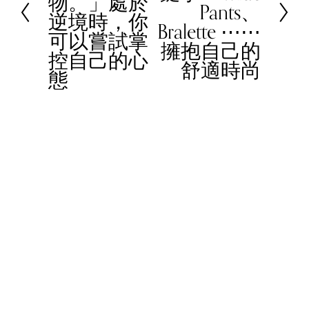
物。」處於
v
Pants、
t
逆境時，你
i
Bralette ⋯⋯
可以嘗試掌
o
擁抱自己的
控自己的心
u
舒適時尚
態
s
© 2023 Women In Work Limited. All rights reserved