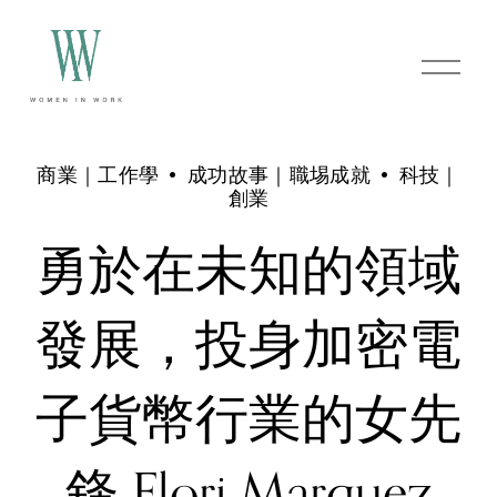
O
p
e
n
M
e
商業｜工作學
成功故事｜職埸成就
科技｜
n
創業
u
勇於在未知的領域
發展，投身加密電
子貨幣行業的女先
鋒 Flori Marquez