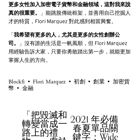
更多女性加入加密電子貨幣和金融領域，這對我來說
真的很重要。
」能跳脫傳統框架，並善用自己挖掘人
才的特質，Flori Marquez 對此感到相當興奮。
「
我希望有更多的人，尤其是更多的女性創辦公
司。
」沒有誰的生活是一帆風順，但 Flori Marquez
用經驗告訴大家，只要你勇敢踏出第一步，就能更加
掌握人生的方向。
Blockfi
Flori Marquez
初創
創業
加密貨
幣
金融
「把毀滅和
P
2021 年必備
N
轉變當成一
r
春夏單品關
e
路上的禮
e
鍵字：Wide
x