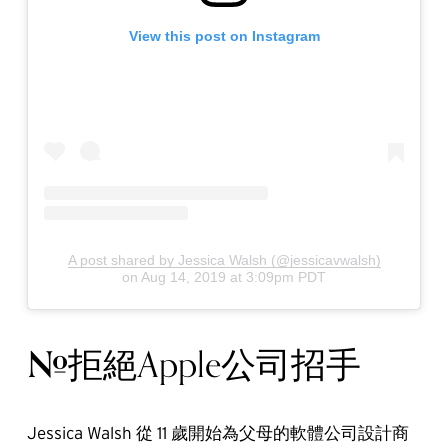
View this post on Instagram
A post shared by Jessica Walsh (@jessicavwalsh)
on
Aug 14, 2019 at 3:09pm PDT
#
拒絕Apple公司招手
Jessica Walsh 從 11 歲開始為父母的軟體公司設計商