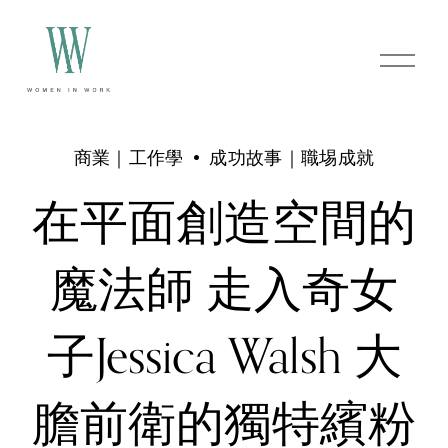
O
p
e
n
M
e
商業｜工作學
成功故事｜職埸成就
n
u
在平面創造空間的
魔法師 走入奇女
子Jessica Walsh 大
膽前衛的獨特繽粉