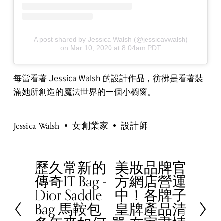
A post shared by Jessica Walsh (@jessicavwalsh)
on
Mar 10, 2020 at 8:04am PDT
每當看著 Jessica Walsh 的設計作品，彷彿是看著裝
滿她所創造的魔法世界的一個小櫥窗。
Jessica Walsh
女創業家
設計師
歷久常新的
美妝品牌官
P
N
傳奇IT Bag -
方網店營運
r
e
Dior Saddle
中！各牌子
e
x
Bag 馬鞍包
皇牌產品清
v
t
i