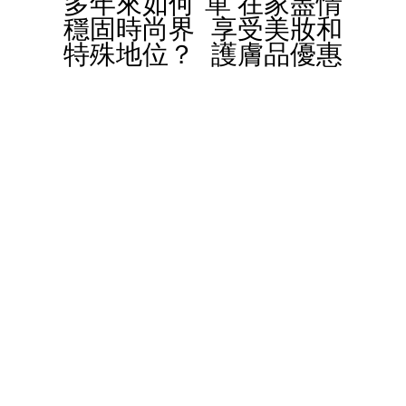
多年來如何
單 在家盡情
穩固時尚界
享受美妝和
o
特殊地位？
護膚品優惠
u
s