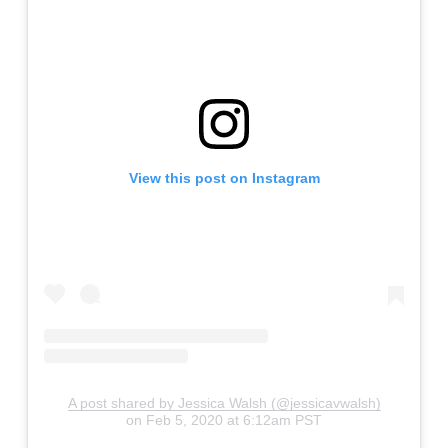
View this post on Instagram
A post shared by Jessica Walsh (@jessicavwalsh)
on
Feb 5, 2020 at 6:12am PST