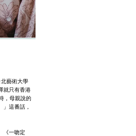
則
立台北藝術大學
擇就只有香港
灣時，母親說的
。」這番話，
、《一吻定