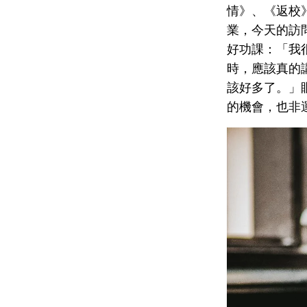
情》、《返校》和
業，今天的訪
好功課：「我很
時，應該真的
該好多了。」
的機會，也非