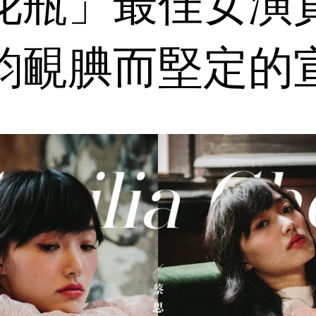
花瓶」最佳女演
韵靦腆而堅定的