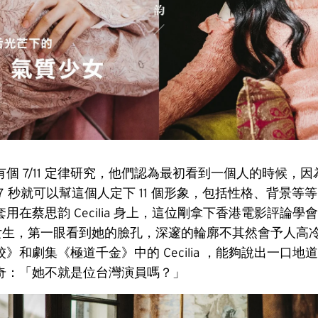
個 7/11 定律研究，他們認為最初看到一個人的時候，
 秒就可以幫這個人定下 11 個形象，包括性格、背景等等...
用在蔡思韵 Cecilia 身上，這位剛拿下香港電影評論學
 歲女生，第一眼看到她的臉孔，深邃的輪廓不其然會予人高
》和劇集《極道千金》中的 Cecilia ，能夠說出一口地
奇：「她不就是位台灣演員嗎？」