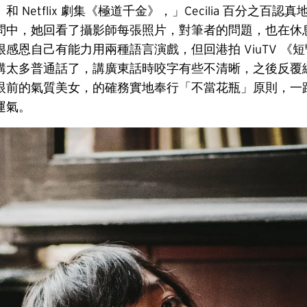
 Netflix 劇集《極道千金》，」Cecilia 百分之百認
問中，她回看了攝影師每張照片，對筆者的問題，也在休
感恩自己有能力用兩種語言演戲，但回港拍 ViuTV 《
講太多普通話了，講廣東話時咬字有些不清晰，之後反覆
眼前的氣質美女，的確務實地奉行「不當花瓶」原則，一
運氣。