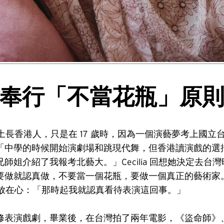
奉行「不當花瓶」原
 是土生土長香港人，只是在 17 歲時，因為一個演藝夢考上國
「中學的時候開始演劇場和跳現代舞，但香港讀演戲的選
師姐介紹了我報考北藝大。」Cecilia 回想她決定去台
要做就認真做，不要當一個花瓶，要做一個真正的藝術家
 有一直放在心：「那時起我就認真看待表演這回事。」
修表演戲劇，畢業後，在台灣拍了兩年電影，《盜命師》