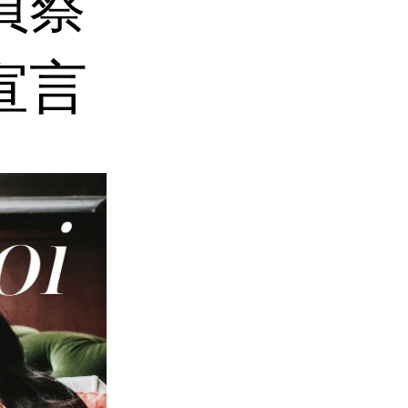
員蔡
宣言