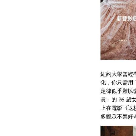
紐約大學曾經有
化，你只需用 7
定律似乎難以套
員」的 26
上在電影《返校
多觀眾不禁好