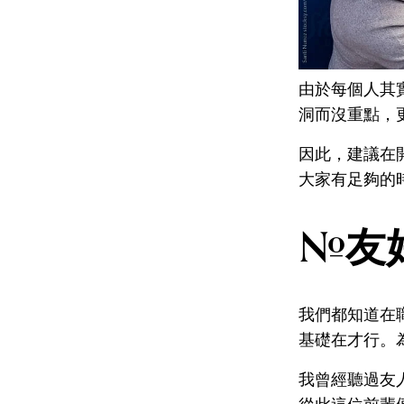
由於每個人其
洞而沒重點，
因此，建議在
大家有足夠的
#友
我們都知道在
基礎在才行。
我曾經聽過友