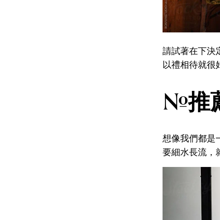
請試著在下決
以禮相待就很
#推
想像我們都是
要細水長流，