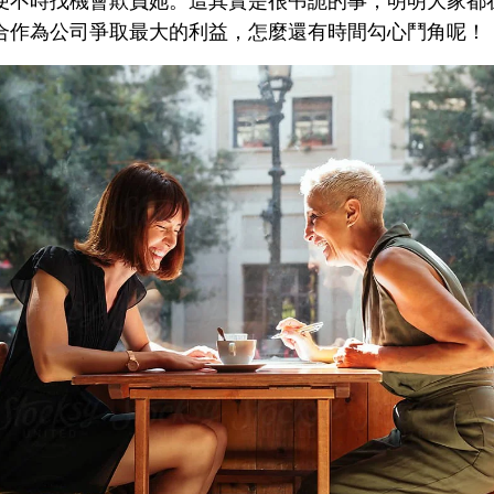
便不時找機會欺負她。這其實是很弔詭的事，明明大家都
合作為公司爭取最大的利益，怎麼還有時間勾心鬥角呢！