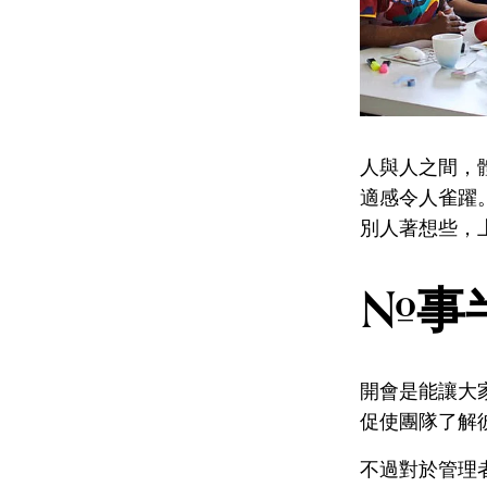
人與人之間，
適感令人雀躍
別人著想些，
#事
開會是能讓大
促使團隊了解
不過對於管理