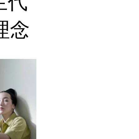
生代
理念