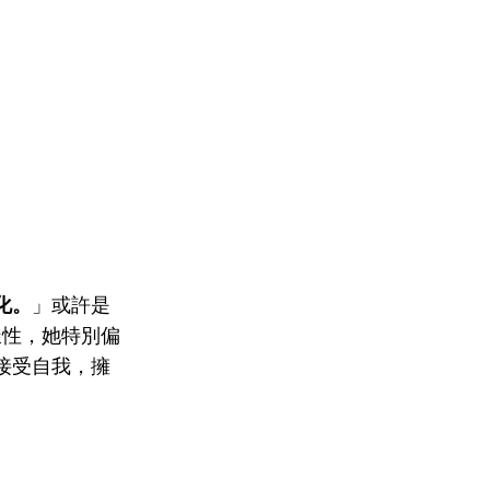
化。
」或許是
多樣性，她特別偏
接受自我，擁