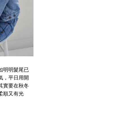
如明明髮尾已
氣，平日用開
其實要在秋冬
柔順又有光