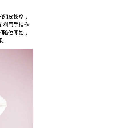
的頭皮按摩，
了利用手指作
凹陷位開始，
果。