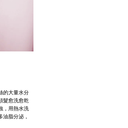
絲的大量水分
頭髮愈洗愈乾
強，用熱水洗
多油脂分泌，