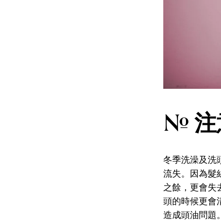
# 
冬季洗澡及洗
流失。因為髮
之餘，更會失
頭的時候更會
造成頭油問題