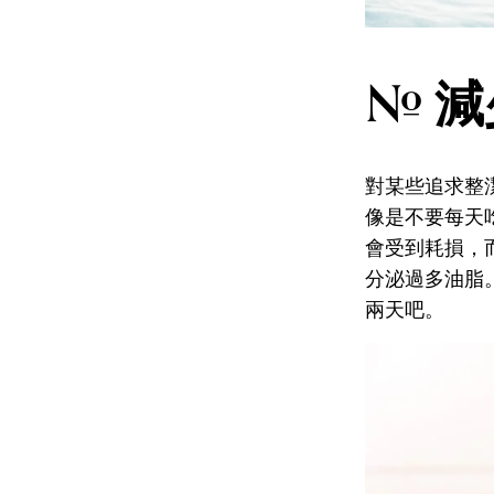
# 
對某些追求整
像是不要每天
會受到耗損，
分泌過多油脂
兩天吧。