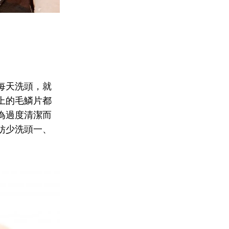
每天洗頭，就
上的毛鱗片都
為過度清潔而
妨少洗頭一、