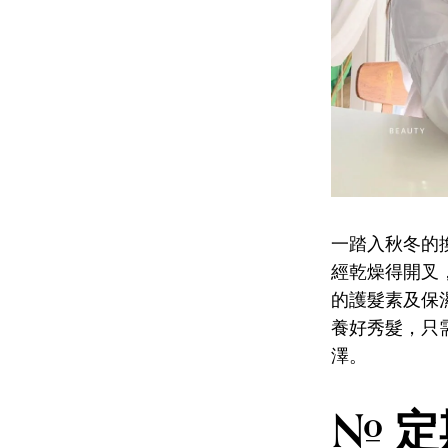
一踏入秋冬的
經乾燥得開叉
的護髮素及保
養好秀髮，只
澤。
# 