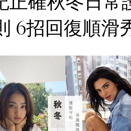
記正確秋冬日常
則 6招回復順滑