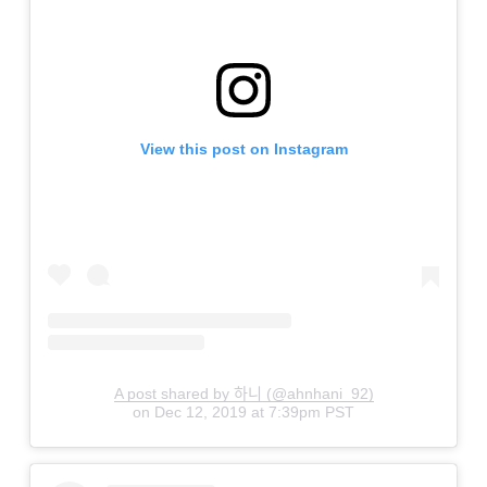
View this post on Instagram
A post shared by 하니 (@ahnhani_92)
on
Dec 12, 2019 at 7:39pm PST