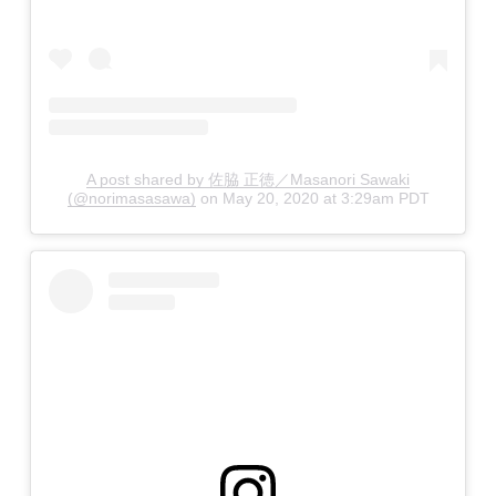
A post shared by 佐脇 正徳／Masanori Sawaki
(@norimasasawa)
on
May 20, 2020 at 3:29am PDT