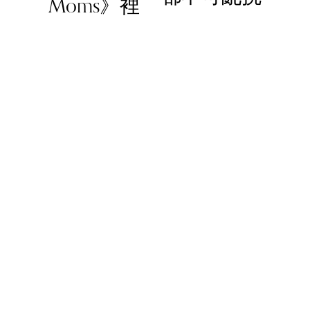
Moms》裡
u
s