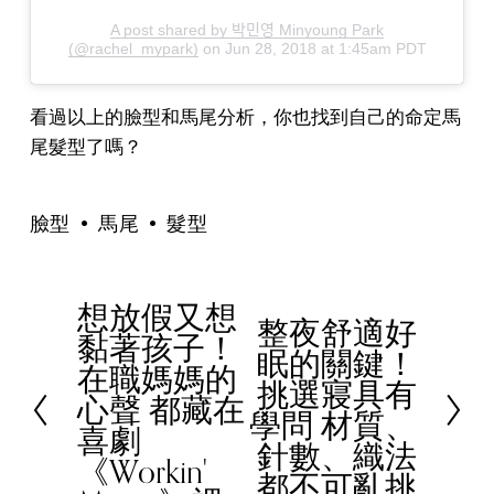
A post shared by 박민영 Minyoung Park
(@rachel_mypark)
on
Jun 28, 2018 at 1:45am PDT
看過以上的臉型和馬尾分析，你也找到自己的命定馬
尾髮型了嗎？
臉型
馬尾
髮型
想放假又想
P
整夜舒適好
N
黏著孩子！
r
眠的關鍵！
e
在職媽媽的
e
挑選寢具有
x
心聲 都藏在
v
學問 材質、
t
喜劇
i
針數、織法
《Workin'
o
都不可亂挑