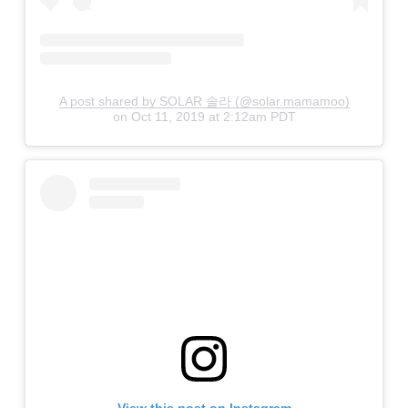
A post shared by SOLAR 솔라 (@solar.mamamoo)
on
Oct 11, 2019 at 2:12am PDT