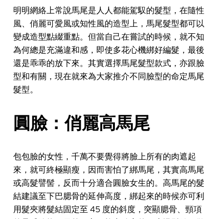
明明網絡上常說馬尾是人人都能駕馭的髮型，在隨性
風、俏麗可愛風或知性風的造型上，馬尾髮型都可以
變成造型點綴重點。但當自己在嘗試的時候，就不知
為何總是充滿違和感，即使多花心機綁好編髮，最後
還是乖乖的放下來。其實選擇馬尾髮型款式，亦跟臉
型和有關，現在就來為大家推介不同臉型的命定馬尾
髮型。
圓臉：俏麗高馬尾
包包臉的女性，千萬不要覺得將臉上所有的肉遮起
來，就可終極顯瘦，因而害怕了綁馬尾，其實高馬尾
或高髮譬髻，反而十分適合圓臉女生的。高馬尾的髮
結建議至下巴腮骨的延伸高度，綁起來的時候亦可利
用髮夾將髮結固定至 45 度的斜度，突顯腮骨、頸項