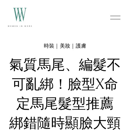
O
p
e
n
M
e
時裝｜美妝｜護膚
n
u
氣質馬尾、編髮不
可亂綁！臉型X命
定馬尾髮型推薦
綁錯隨時顯臉大頸