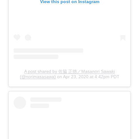
View this post on Instagram
A post shared by 佐脇 正徳／Masanori Sawaki
(@norimasasawa)
on
Apr 23, 2020 at 4:42pm PDT