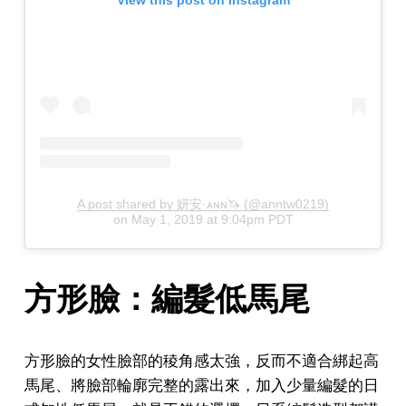
View this post on Instagram
A post shared by 妍安·ᴀɴɴ🦄 (@anntw0219)
on
May 1, 2019 at 9:04pm PDT
方形臉：編髮低馬尾
方形臉的女性臉部的稜角感太強，反而不適合綁起高
馬尾、將臉部輪廓完整的露出來，加入少量編髮的日