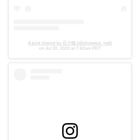
A post shared by 石小物 (@showwus_nail)
on
Jul 20, 2020 at 7:42am PDT