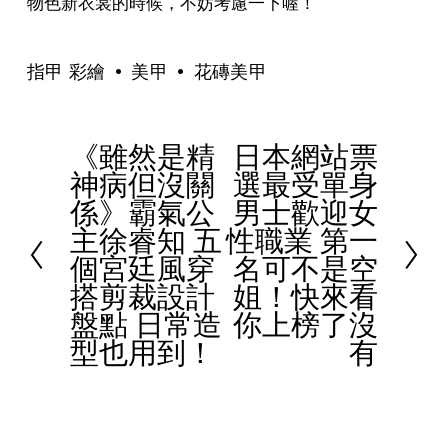
物色新衣裳的時候，不妨考慮一下喔！
指甲 彩繪
美甲
花磚美甲
《雖然是精
日本網站票
P
N
神病但沒關
選最受單身
r
e
係》霸氣公
男士歡迎女
e
x
主徐睿知 五
性職業 第一
v
t
個宮廷風穿
名可不是空
i
搭剪裁設計
姐！快來看
o
盤點 日常造
你上榜了沒
u
型也用到！
有
s