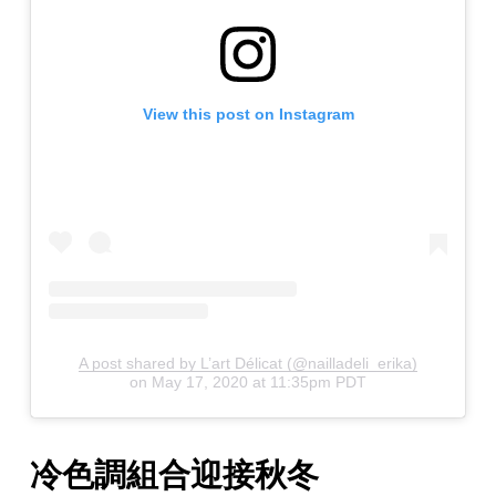
View this post on Instagram
A post shared by L’art Délicat (@nailladeli_erika)
on
May 17, 2020 at 11:35pm PDT
冷色調組合迎接秋冬