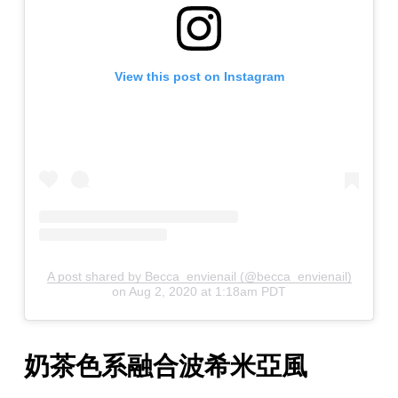
View this post on Instagram
A post shared by Becca_envienail (@becca_envienail)
on
Aug 2, 2020 at 1:18am PDT
奶茶色系融合波希米亞風