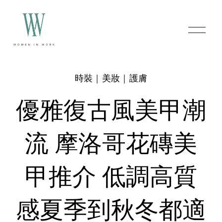
O
p
e
n
M
e
時裝｜美妝｜護膚
n
u
優雅復古風美甲潮
流 摩洛哥花磚美
甲推介 低調高質
感夏季到秋冬都適