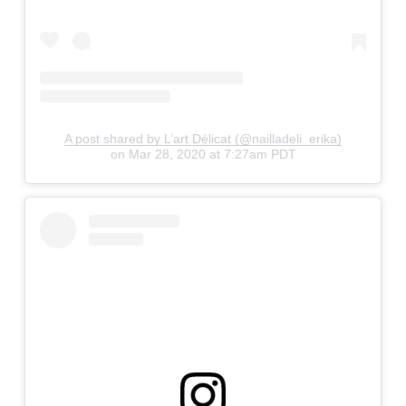
A post shared by L’art Délicat (@nailladeli_erika)
on
Mar 28, 2020 at 7:27am PDT