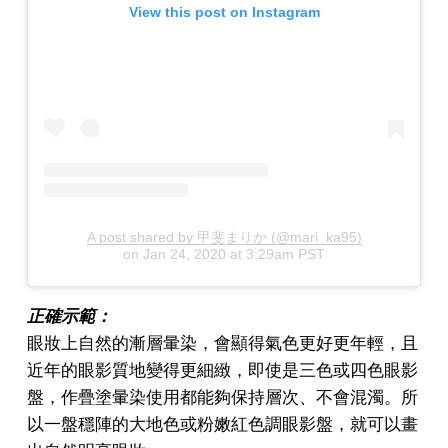
View this post on Instagram
A post shared by 甲斐まりか (@mari_ka95)
on
Jan 24, 2020 at 3:29am PST
正確示範：
眼妝上自然的漸層暈染，會顯得氣色更好更年輕，且
近年的眼影質地變得更細緻，即使是三色或四色眼影
盤，作疊塗暈染使用都能夠保持層次、不會混濁。所
以一盤穩陣的大地色或粉嫩紅色調眼影盤，就可以畫