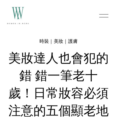
O
p
e
n
M
e
時裝｜美妝｜護膚
n
u
美妝達人也會犯的
錯 錯一筆老十
歲！日常妝容必須
注意的五個顯老地