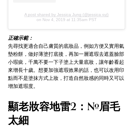
A post shared by Jessica Jung (@jessica.syj)
on
Nov 4, 2019 at 11:35am PST
正確示範：
先尋找更適合自己膚質的底妝品，例如方便又實用氣
墊粉餅，做好薄塗打底後，再加一層遮瑕去遮蓋臉部
小瑕疵，千萬不要一下子塗上大量底妝，讓年齡看起
來增長十歲。想要加強遮瑕效果的話，也可以改用印
點而不是塗抹方式上妝，打造自然妝感的同時又可以
增加遮瑕度。
顯老妝容地雷2：#眉毛
太細