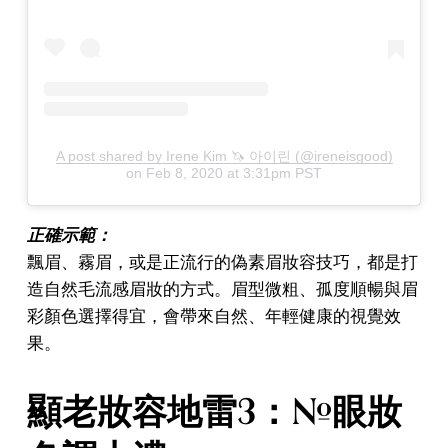
A post shared by Irene Kim 🦄 아이린 (@ireneisgood)
on
Feb 8, 2020 at 3:31pm PST
正確示範：
飄眉、霧眉，或是正流行的偽素眉妝容技巧，都是打
造自然毛流感眉妝的方式。眉型微粗、孤度順暢與眉
彩顏色選擇得宜，會帶來自然、年輕健康的視覺效
果。
顯老妝容地雷3：#眼妝