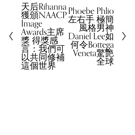
天后Rihanna
P
Phoebe Phlio
N
獲頒NAACP
r
左右手 極簡
e
Image
e
風格男神
x
Awards主席
v
Daniel Lee如
t
獎 得獎感
i
何令Bottega
言：我們可
o
Veneta驚艷
以共同修補
u
全球
這個世界
s