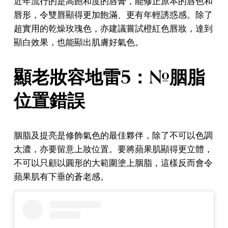
近年流行的是高飽和度的唇膏，能修正原本的唇色和
唇形，令雙唇顯得更加飽滿、更有年輕誘惑感。除了
超實用的乾燥玫瑰色，亦建議嘗試橙紅色唇妝，達到
顯白效果，也能顯出肌膚好氣色。
顯老妝容地雷5：#胭脂
位置錯誤
胭脂及提亮是修飾氣色的最佳夥伴，除了不可以色調
太濃，亦要留意上妝位置。要將蘋果肌顯得更立體，
不可以只顧以圓形的大範圍塗上胭脂，這樣反而會令
蘋果肌有下垂的蒼老感。