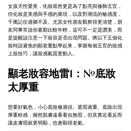
女孩天性愛美，化妝當然更是為了點亮與修飾五官，
但化妝是美感與手感的展現，以及對潮流的敏感度，
千萬記住過猶不及。尤其女性朋友觀察得更清楚，朋
友同事常說你素顏比較年輕，這可不一定是讚美，而
是提醒該注意一下妝容是否出現問題。將以下五個化
妝時該避免的顯老重點學起來，掌握每個五官的妝感
上妝技巧，讓妝感氣質更動人。
顯老妝容地雷1：#底妝
太厚重
想要好氣色，小心底妝修過頭。遮瑕過重、底妝出現
厚重粉感，雖然肌膚遠看看似無瑕，但其實近看反而
讓皮膚瑕疵更明顯，也會顯得老氣。