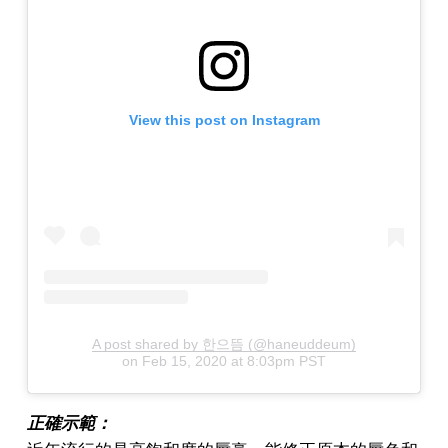
View this post on Instagram
A post shared by 한으뜸 (@haneuddeum)
on
Feb 15, 2020 at 8:03pm PST
正確示範：