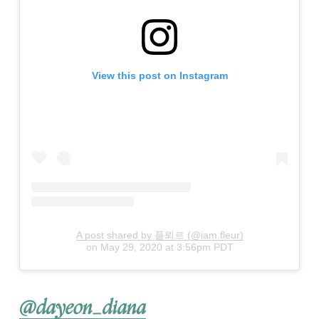
View this post on Instagram
A post shared by 플뢰르 (@iam.fleur)
on
May 29, 2020 at 3:56pm PDT
@dayeon_diana