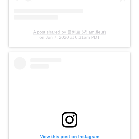
A post shared by 플뢰르 (@iam.fleur)
on
Jun 7, 2020 at 6:31am PDT
View this post on Instagram