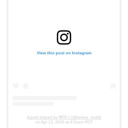
View this post on Instagram
A post shared by 베이니 (@beinny_motd)
on
Apr 13, 2020 at 4:51am PDT