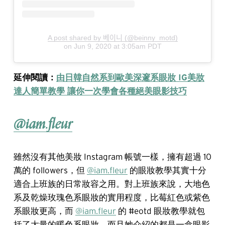
A post shared by 베이니 (@beinny_motd)
on
Jun 9, 2020 at 3:05am PDT
延伸閱讀：
由日韓自然系到歐美深邃系眼妝 IG美妝
達人簡單教學 讓你一次學會各種絕美眼影技巧
@iam.fleur
雖然沒有其他美妝 Instagram 帳號一樣，擁有超過 10
萬的 followers，但
@iam.fleur
的眼妝教學其實十分
適合上班族的日常妝容之用。對上班族來說，大地色
系及乾燥玫瑰色系眼妝的實用程度，比莓紅色或紫色
系眼妝更高，而
@iam.fleur
的 #eotd 眼妝教學就包
括了大量的暖色系眼妝，而且她介紹的都是一盒眼影