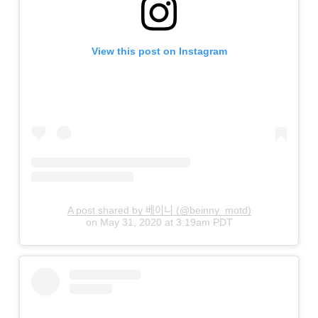
View this post on Instagram
A post shared by 베이니 (@beinny_motd)
on
May 31, 2020 at 3:19am PDT