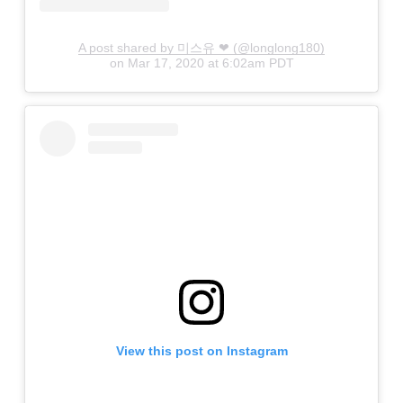
A post shared by 미스유 ❤ (@longlong180)
on
Mar 17, 2020 at 6:02am PDT
View this post on Instagram