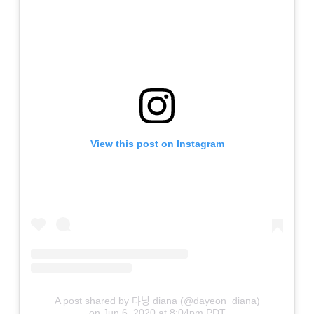
View this post on Instagram
A post shared by 댜닝 diana (@dayeon_diana)
on
Jun 6, 2020 at 8:04pm PDT