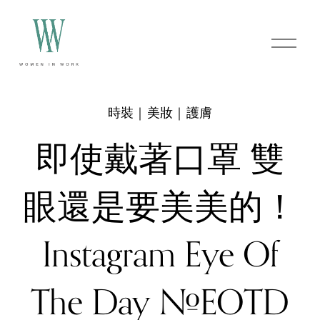
O
p
e
n
M
e
時裝｜美妝｜護膚
n
u
即使戴著口罩 雙
眼還是要美美的！
Instagram Eye Of
The Day #EOTD