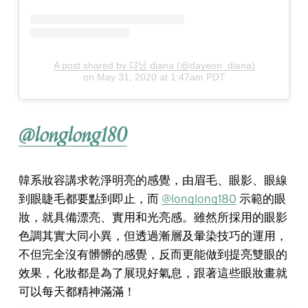
A post shared by 댜닝 diana (@dayeon_diana)
on
May 31, 2020 at 1:47am PDT
@longlong180
韓系妝容講求乾淨明亮的感覺，由眉毛、眼影、眼線
到眼睫毛都要點到即止，而
@longlong180
示範的眼
妝，就具備漂亮、實用和光亮感。雖然所採用的眼影
色調其實大同小異，但透過漸層及暈染技巧的運用，
不但完全沒有髒髒的感覺，反而更能做到提亮雙眼的
效果，化妝都是為了展現好氣息，跟著這些眼妝畫就
可以每天都精神滿滿！