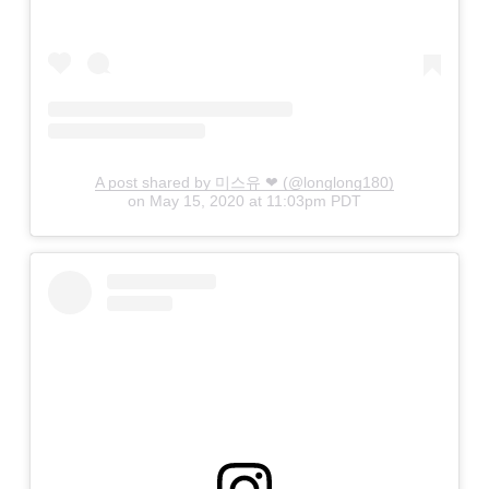
A post shared by 미스유 ❤ (@longlong180)
on
May 15, 2020 at 11:03pm PDT