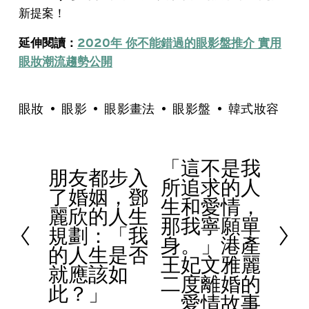
新提案！
延伸閱讀：
2020年 你不能錯過的眼影盤推介 實用
眼妝潮流趨勢公開
眼妝
眼影
眼影畫法
眼影盤
韓式妝容
「這不是我
N
朋友都步入
P
所追求的人
e
了婚姻，鄧
r
生和愛情，
x
麗欣的人生
e
那我寧願單
t
規劃：「我
v
身。」港產
的人生是否
i
王妃文雅麗
就應該如
o
二度離婚的
此？」
u
愛情故事
s