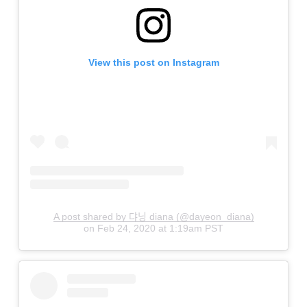
View this post on Instagram
A post shared by 댜닝 diana (@dayeon_diana)
on
Feb 24, 2020 at 1:19am PST