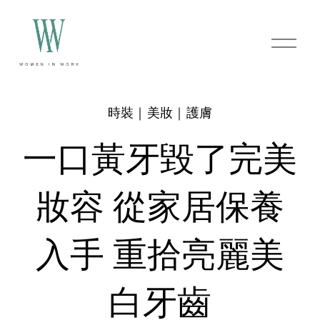
O
p
e
n
M
e
時裝｜美妝｜護膚
n
u
一口黃牙毀了完美
妝容 從家居保養
入手 重拾亮麗美
白牙齒