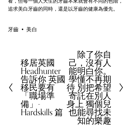
看，但每一個人天生的牙齒本來就會有不同的色階，
追求美白牙齒的同時，還是以牙齒的健康為優先。
牙齒
美白
除了你自
N
移居英國
己，沒有人
e
P
Headhunter
能明白你。
x
r
告訴你 英國
學懂不再期
t
e
移民要有
待 別把希望
v
「職場準
寄託在別人
i
備」-
身上 獨個兒
o
Hardskills 篇
也能尋找未
u
知的樂趣
s