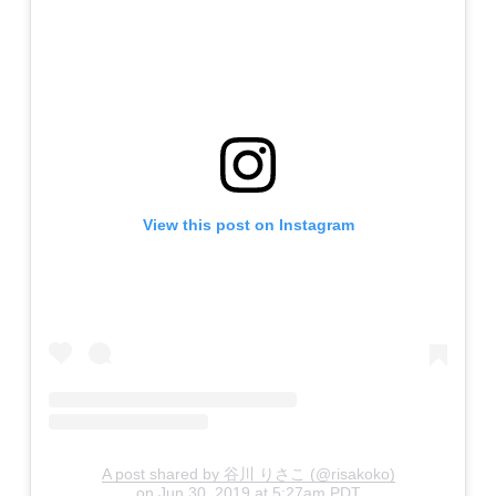
View this post on Instagram
A post shared by 谷川 りさこ (@risakoko)
on
Jun 30, 2019 at 5:27am PDT