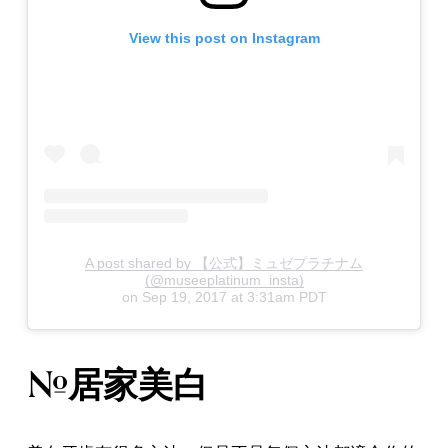
View this post on Instagram
A post shared by 【公式】ミュゼプラチナム
(@museeplatinum_insta)
on
Sep 19, 2017 at 3:31am PDT
#居家美白