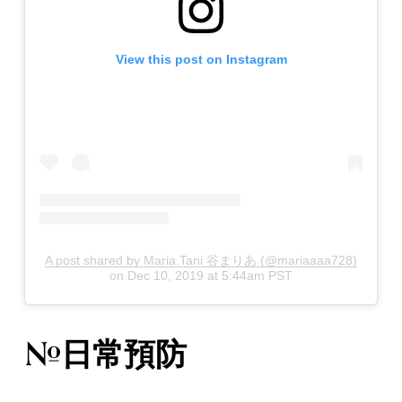
View this post on Instagram
A post shared by Maria.Tani 谷まりあ (@mariaaaa728)
on
Dec 10, 2019 at 5:44am PST
#日常預防