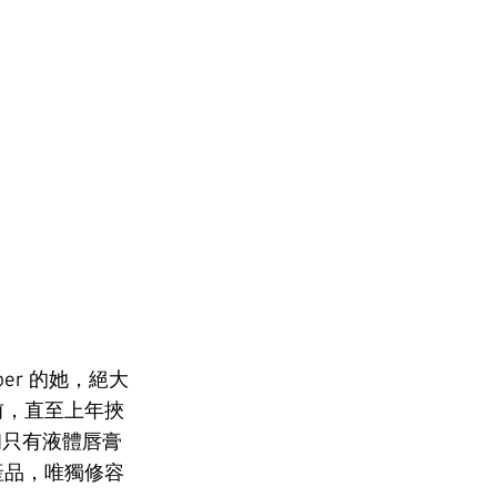
ber 的她，絕大
前，直至上年挾
出之初只有液體唇膏
產品，唯獨修容