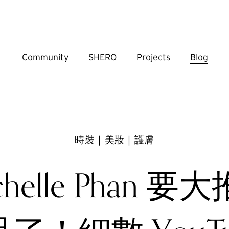
Community
SHERO
Projects
Blog
時裝｜美妝｜護膚
chelle Phan 要