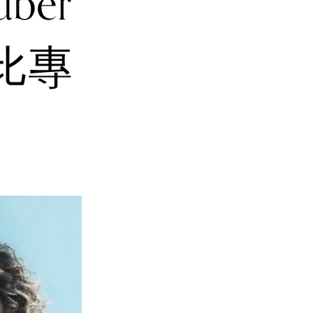
ber
比專