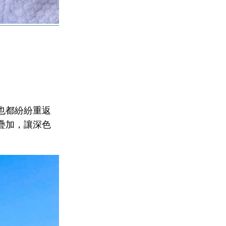
也都紛紛重返
疊加，讓深色