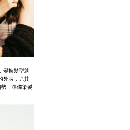
，變換髮型就
的外表，尤其
趨勢，準備染髮