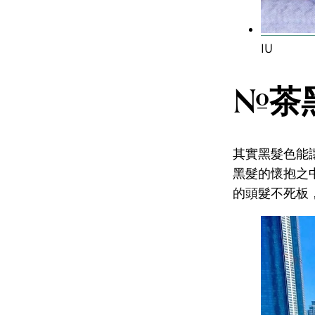
IU
#茶
其實黑髮色能
黑髮的懷抱之
的頭髮不死板