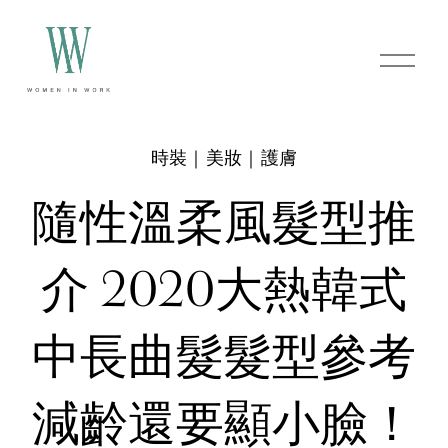
O
p
e
n
M
e
時裝｜美妝｜護膚
n
u
隨性溫柔風髮型推
介 2020大熱韓式
中長曲髮髮型參考
減齡還要顯小臉！