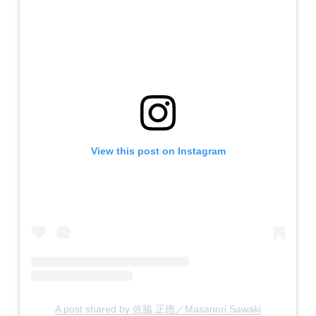
View this post on Instagram
A post shared by 佐脇 正徳／Masanori Sawaki