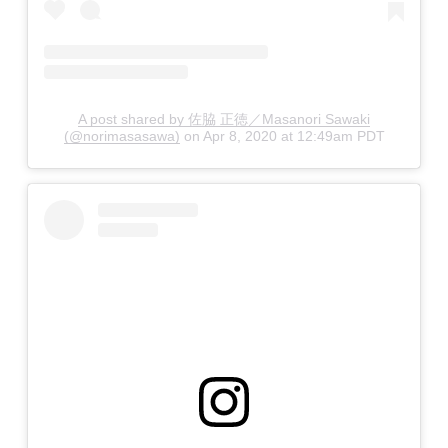
A post shared by 佐脇 正徳／Masanori Sawaki
(@norimasasawa)
on
Apr 8, 2020 at 12:49am PDT