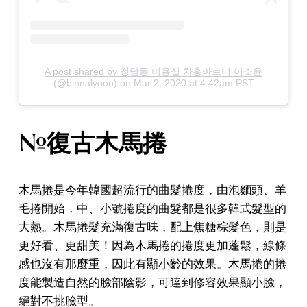
A post shared by 청담동 미용실 차홍아르더 이소윤
(@binnalyoon)
on
Mar 2, 2020 at 4:42am PST
#復古木馬捲
木馬捲是今年韓國超流行的曲髮捲度，由泡麵頭、羊
毛捲開始，中、小號捲度的曲髮都是很多韓式髮型的
大熱。木馬捲髮充滿復古味，配上焦糖棕髮色，則是
更好看、更甜美！因為木馬捲的捲度更加蓬鬆，線條
感也沒有那麼重，因此有顯小齡的效果。木馬捲的捲
度能製造自然的臉部陰影，可達到修容效果顯小臉，
絕對不挑臉型。