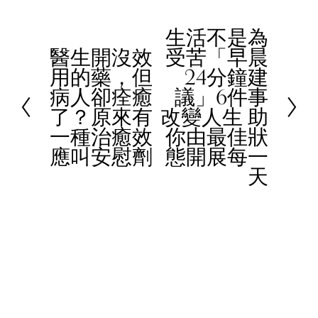
生活不是為
N
醫生開沒效
受苦「早晨
e
P
用的藥，但
24分鐘建
x
r
病人卻痊癒
議」6件事
t
e
了？原來有
改變人生 助
v
一種治癒效
你由最佳狀
i
應叫安慰劑
態開展每一
o
天
u
s