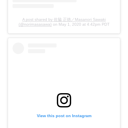
A post shared by 佐脇 正徳／Masanori Sawaki
(@norimasasawa)
on
May 1, 2020 at 4:42pm PDT
View this post on Instagram