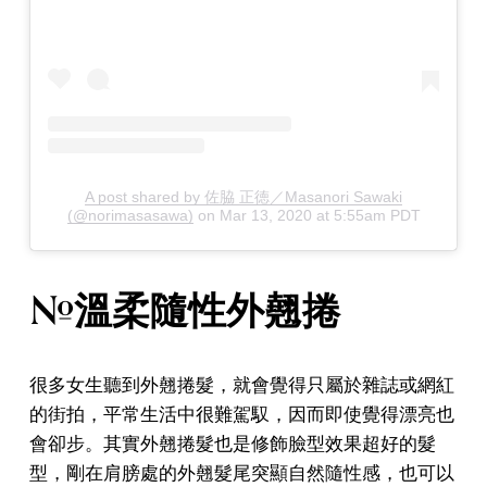
A post shared by 佐脇 正徳／Masanori Sawaki
(@norimasasawa)
on
Mar 13, 2020 at 5:55am PDT
#溫柔隨性外翹捲
很多女生聽到外翹捲髮，就會覺得只屬於雜誌或網紅
的街拍，平常生活中很難駕馭，因而即使覺得漂亮也
會卻步。其實外翹捲髮也是修飾臉型效果超好的髮
型，剛在肩膀處的外翹髮尾突顯自然隨性感，也可以