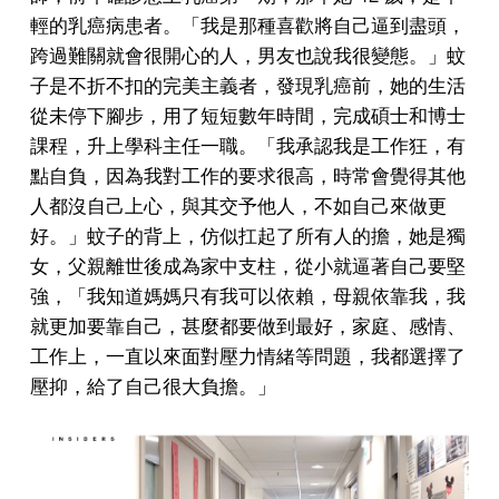
輕的乳癌病患者。
「我是那種喜歡將自己逼到盡頭，
跨過難關就會很開心的人，男友也說我很變態。」
蚊
子是不折不扣的完美主義者，發現乳癌前，她的生活
從未停下腳步，用了短短數年時間，完成碩士和博士
課程，升上學科主任一職。
「我承認我是工作狂，有
點自負，因為我對工作的要求很高，時常會覺得其他
人都沒自己上心，與其交予他人，不如自己來做更
好。」
蚊子的背上，
仿似
扛起了所有人的擔，她是獨
女，父親離世後成為家中支柱，從小就
逼著自己要堅
強，「我知道媽媽只有我可以依賴，母親依靠我，我
就更加要靠自己，甚麼都要做到最好，家庭、感情、
工作上，一直以來面對壓力情緒等問題，我都選擇了
壓抑，給了自己很大負擔。」