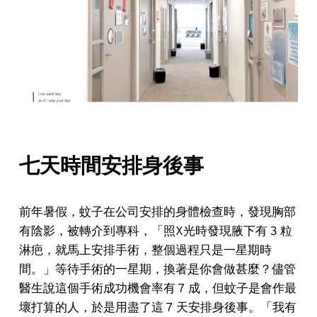
七天時間安排身後事
前年暑假，蚊子在公司安排
的身體檢查時，發現胸部
有陰影，被轉介到專科，「照X光時發現腋下有 3 粒
淋疤，就馬上安排手術，整個過程只是一星期時
間。」
等待手術的一星期，換著是你會做甚麼？儘管
醫生說這個手術成功機會率有 7 成，但蚊子是會作最
壞打算
的人，於是用盡了這 7 天安排身後事。「
我有