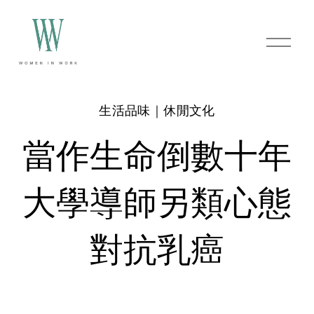
O
p
e
n
M
e
生活品味｜休閒文化
n
u
當作生命倒數十年
大學導師另類心態
對抗乳癌