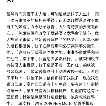
當然有病與否不由人選，可能這就是蚊子人生中，頭
一次有事情不能操控在手裡，正因為經歷過這種不能
自主的際遇，方令蚊子發覺，人生有時真的要隨遇而
安，「你說這個病改變了我甚麼？我學會了隨心，做
人豁達了很多，開始會聆聽自己的感受。」因為化療
的過程很漫長，蚊子在療程期間必須讓同事分擔工
作，「這段時間我看到同事才能，漸漸學會放手和信
任他們，接下來，我會想去多點旅行。」
被問到現在
有甚麼人生目標，蚊子還是不負「工作狂」的稱號，
劈頭就說：「希望會快點升上助理教授一職。」再想
了半晌：「我信了神，信仰影響了我很多，現在我會
跟自己說，當作自己還有十年生命，要在這十年盡情
過每一天，學生見證著我積極抗癌，對他們有也有正
面影響，我希望繼續做好這個榜樣，以身教教好學
生。」
請支持「WIW 2019 New Motto 慈善手機殼」