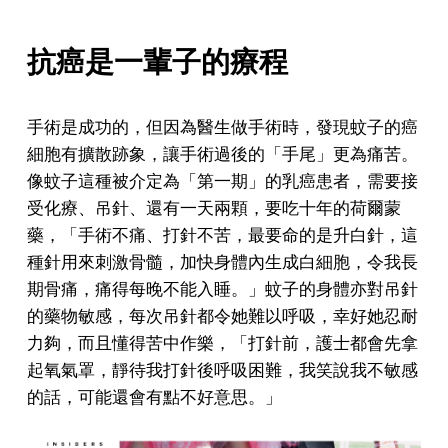
抗癌是一輩子的療程
手術是成功的，但因為醫生做手術時，發
現蚊子的癌
細胞有擴散跡象，讓手術過後的「手尾」更為痛苦。
像蚊子這種被介定為「第一期」的乳癌患者，需要接
受化療、吊針、還有一天兩顆，要吃十年的荷爾蒙
藥，「手術不痛、打針不苦，最要命的是升白針，這
種針用來刺激骨髓，加快身體內生成白細胞，令我長
期骨痛，痛得每晚不能入睡。」
蚊子的身體亦對
吊針
的藥物敏感，每次吊針都令她難以呼吸，幸好她忍耐
力夠，而且懂得苦中作樂，「打針前，護士都會先拿
起氧氣罩，靜待我打針後呼吸困難，我笑說我不敏感
的話，可能還會有點不好意思。」