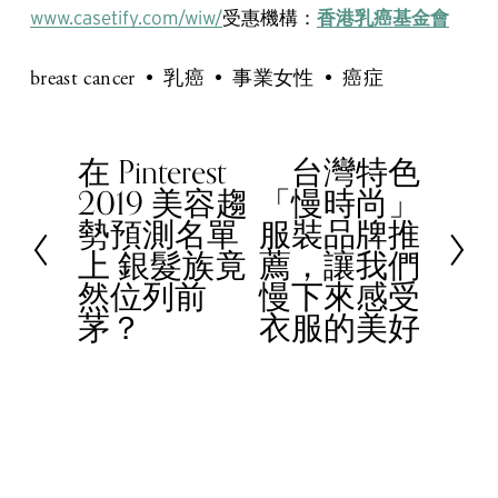
www.casetify.com/wiw/
受惠機構：
香港乳癌基金會
breast cancer
乳癌
事業女性
癌症
在 Pinterest
台灣特色
P
N
2019 美容趨
「慢時尚」
r
e
勢預測名單
服裝品牌推
e
x
上 銀髮族竟
薦，讓我們
v
t
然位列前
慢下來感受
i
茅？
衣服的美好
o
u
s