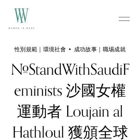
O
p
e
n
M
e
性別規範｜環境社會
成功故事｜職埸成就
n
u
#StandWithSaudiF
eminists 沙國女權
運動者 Loujain al
Hathloul 獲頒全球