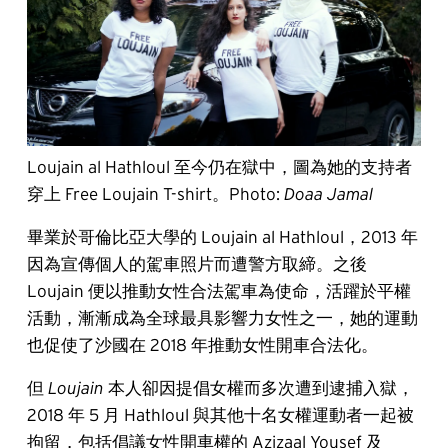
Loujain al Hathloul 至今仍在獄中，圖為她的支持者
穿上 Free Loujain T-shirt。Photo:
Doaa Jamal
畢業於哥倫比亞大學的 Loujain al Hathloul，2013 年
因為宣傳個人的駕車照片而遭警方取締。之後
Loujain
便以推動女性合法駕車為使命，活躍於平權
活動，漸漸成為全球最具影響力女性之一，她的運動
也促使了沙國在 2018 年推動女性開車合法化。
但
Loujain
本人卻因提倡女權而多次遭到逮捕入獄，
2018 年 5 月 Hathloul 與其他十名女權運動者一起被
拘留，包括倡議女性開車權的 Azizaal Yousef 及