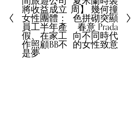
間旅遊公司
夏米蘭時裝
e
將收益成立
周】 幾何撞
v
x
女性團體：
色拼砌突顯
i
t
員工半年產
春意 Prada
o
假、在家工
向不同時代
u
作照顧BB不
的女性致意
s
是夢