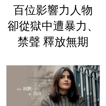
百位影響力人物
卻從獄中遭暴力、
禁聲 釋放無期