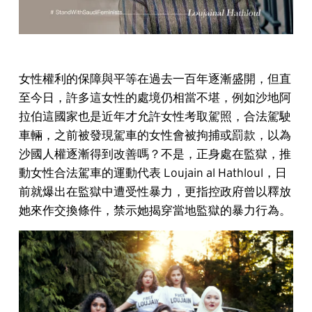
女性權利的保障與平等在過去一百年逐漸盛開，但直
至今日，許多這女性的處境仍相當不堪，例如沙地阿
拉伯這國家也是近年才允許女性考取駕照，合法駕駛
車輛，之前被發現駕車的女性會被拘捕或罰款，以為
沙國人權逐漸得到改善嗎？不是，正身處在監獄，推
動女性合法駕車的運動代表 Loujain al Hathloul，日
前就爆出在監獄中遭受性暴力，更指控政府曾以釋放
她來作交換條件，禁示她揭穿當地監獄的暴力行為。