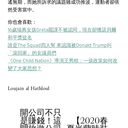
遙無期，而她所訴求的議題雖成功推波，運動者卻依
然受害當中。
你也會喜歡：
16歲瑞典女孩Greta罷課不被認同，現在卻獲諾貝爾
和平獎提名
誰是The Squad四人幫 來認識被Donald Trump叫
「滾回家」的女議員們
《One Child Nation》導演王男栿：一孩政策如何改
變了大家思想？
Loujain al Hathloul
開公司不只
P
是賺錢！這
【2020春
r
N
e