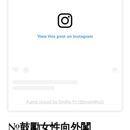
View this post on Instagram
A post shared by Sindhu Pv (@pvsindhu1)
#鼓勵女性向外闖