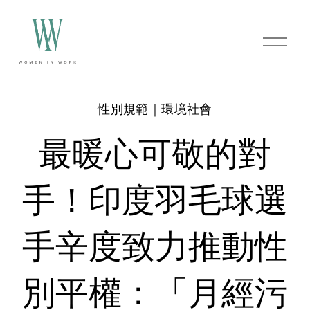
O
p
e
n
M
e
性別規範｜環境社會
n
u
最暖心可敬的對
手！印度羽毛球選
手辛度致力推動性
別平權：「月經污