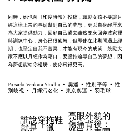
同時，她也向《印度時報》投稿，鼓勵女孩不要讓月
經這樣正常的事妨礙到自己的夢想，更以自身經歷來
為大家提供動力，回顧自己過去雖然要來回奔波家裡
與訓練中心，身心已很疲憊，但即使在此期間遇上經
期，也堅定自我不言棄，才能有現今的成就，鼓勵大
家不應以月經作為藉口，要堅持追尋自己的夢想，因
為夢想能給你翅膀，使你飛得更高。
Pursarla Venkata Sindhu
奧運
性別平等
性
別歧視
月經污名化
東京奧運
羽毛球
亮眼外貌的
N
誰說穿拖鞋
P
傷痛背後：
e
就是「邋
r