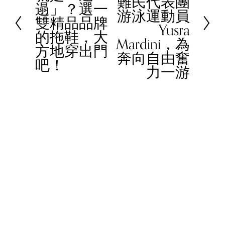
難民代表團
x
遢」？選一
e
游泳運動員
t
雙精品品牌
v
Yusra
的拖鞋，大
i
Mardini，為
方地穿出門
o
奔向自由奮
吧！
u
力一游
s