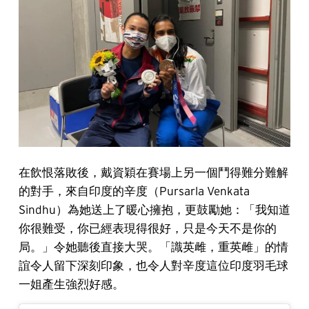
在飲恨落敗後，戴資穎在賽場上另一個鬥得難分難解
的對手，來自印度的辛度（Pursarla Venkata
Sindhu）為她送上了暖心擁抱，更鼓勵她：「我知道
你很難受，你已經表現得很好，只是今天不是你的
局。」令她聽後直接大哭。「識英雌，重英雌」的情
誼令人留下深刻印象，也令人對辛度這位印度羽毛球
一姐產生強烈好感。