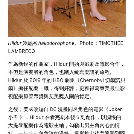
Hildur與她的 hallodorophone。
Photo：TIMOTHÉE
LAMBRECQ
作為新銳的作曲家，Hildur 開始與戲劇及電影合作，
不但是演奏者的角色，也踏入編寫樂譜的旅程。
Hildur 於 2019 年的 HBO 劇集《Chernobyl 切爾諾貝
爾》擔任配樂一職，得到好評，更獲得葛萊美最佳影
視配樂原聲帶獎與艾美獎入圍的肯定。
之後，美國改編自 DC 漫畫同名角色的電影《Joker
小丑 》，Hildur 在看完劇本後立刻創作，以惆悵的
大提琴配樂作為電影主軸，勾勒出男主角內心的情
緒，一步步走向危險的邊緣。電影推出後普遍受到國