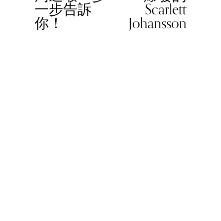
一步告訴
Scarlett
s
你！
Johansson
© 2023 Women In Work Limited. All rights reserved