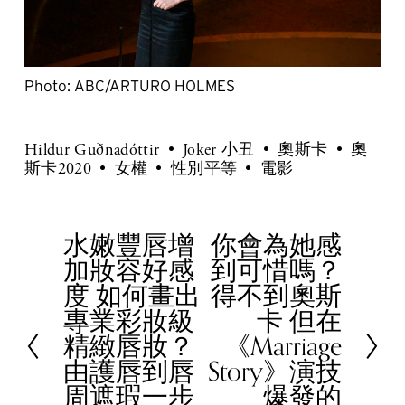
Photo: ABC/ARTURO HOLMES
Hildur Guðnadóttir
Joker 小丑
奧斯卡
奧
斯卡2020
女權
性別平等
電影
水嫩豐唇增
你會為她感
P
N
加妝容好感
到可惜嗎？
r
e
度 如何畫出
得不到奧斯
e
x
專業彩妝級
卡 但在
v
t
精緻唇妝？
《Marriage
i
由護唇到唇
Story》演技
o
周遮瑕一步
爆發的
u