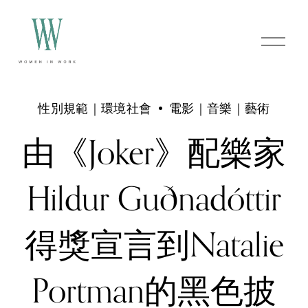
O
p
e
n
M
e
性別規範｜環境社會
電影｜音樂｜藝術
n
u
由《Joker》配樂家
Hildur Guðnadóttir
得獎宣言到Natalie
Portman的黑色披