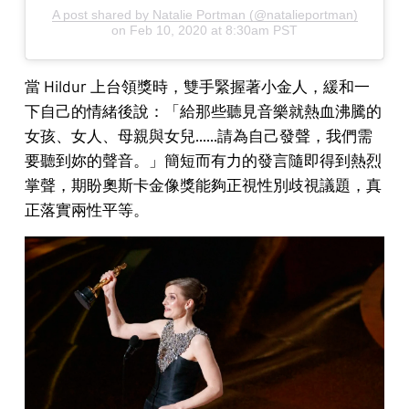
A post shared by Natalie Portman (@natalieportman)
on
Feb 10, 2020 at 8:30am PST
當 Hildur 上台領獎時，雙手緊握著小金人，緩和一
下自己的情緒後說：「給那些聽見音樂就熱血沸騰的
女孩、女人、母親與女兒......請為自己發聲，我們需
要聽到妳的聲音。」簡短而有力的發言隨即得到熱烈
掌聲，期盼奧斯卡金像獎能夠正視性別歧視議題，真
正落實兩性平等。