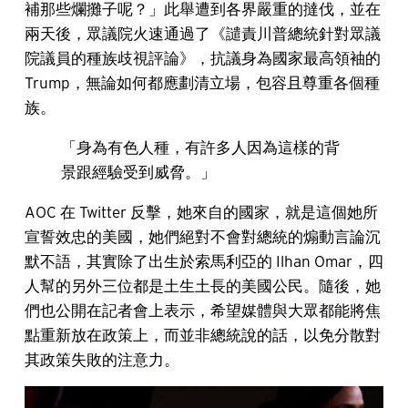
補那些爛攤子呢？」此舉遭到各界嚴重的撻伐，並在
兩天後，眾議院火速通過了《譴責川普總統針對眾議
院議員的種族歧視評論》，抗議身為國家最高領袖的
Trump，無論如何都應劃清立場，包容且尊重各個種
族。
「身為有色人種，有許多人因為這樣的背
景跟經驗受到威脅。」
AOC 在 Twitter 反擊，她來自的國家，就是這個她所
宣誓效忠的美國，她們絕對不會對總統的煽動言論沉
默不語，其實除了出生於索馬利亞的 Ilhan Omar，四
人幫的另外三位都是土生土長的美國公民。隨後，她
們也公開在記者會上表示，希望媒體與大眾都能將焦
點重新放在政策上，而並非總統說的話，以免分散對
其政策失敗的注意力。