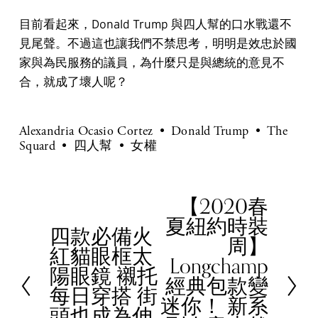
目前看起來，Donald Trump 與四人幫的口水戰還不
見尾聲。不過這也讓我們不禁思考，明明是效忠於國
家與為民服務的議員，為什麼只是與總統的意見不
合，就成了壞人呢？
Alexandria Ocasio Cortez
Donald Trump
The
Squard
四人幫
女權
【2020春
N
夏紐約時裝
e
四款必備火
P
周】
x
紅貓眼框太
r
Longchamp
t
陽眼鏡 襯托
e
經典包款變
每日穿搭 街
v
迷你！ 新系
頭也成為伸
i