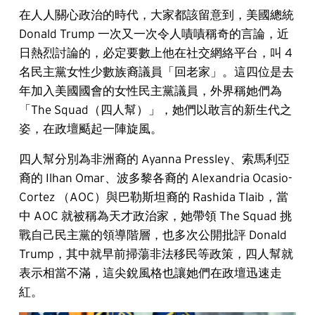
在人人關心政治的時代，大家都該留意到，美國總統
Donald Trump 一次又一次令人嘖嘖稱奇的言論，近
日熱烈討論的，必定要數上他在社交網絡平台，叫 4
名民主黨女性少數族裔議員「回老家」。這四位是去
年加入美國國會的女性民主黨議員，外界稱她們為
「The Squad（四人幫）」，她們以敢言的新生代之
姿，在政壇颳起一陣旋風。
四人幫分別為非洲裔的 Ayanna Pressley、索馬利亞
裔的 Ilhan Omar、波多黎各裔的 Alexandria Ocasio-
Cortez （AOC）與巴勒斯坦裔的 Rashida Tlaib，當
中 AOC 就被稱為天才政治家，她帶領 The Squad 挑
戰自己民主黨的領導階層，也多次公開批評 Donald
Trump，其中就早前掃蕩非法移民等政策，四人幫就
表示相當不滿，這尖銳風格也讓她們在政壇迅速走
紅。