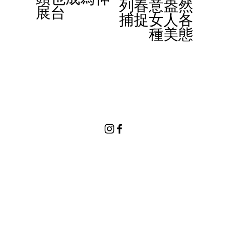
列春意盎然
展台
o
捕捉女人各
u
種美態
s