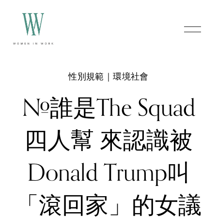
O
p
e
n
M
e
性別規範｜環境社會
n
u
#誰是The Squad
四人幫 來認識被
Donald Trump叫
「滾回家」的女議