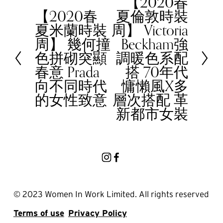
【2020春
N
【2020春
夏倫敦時裝
e
P
夏米蘭時裝
周】 Victoria
x
r
周】 幾何撞
Beckham強
t
e
色拼砌突顯
調暖色系配
v
春意 Prada
搭 70年代
i
向不同時代
慵懶風X多
o
的女性致意
層次搭配 革
u
新都市女裝
s
© 2023 Women In Work Limited. All rights reserved
Terms of use
Privacy Policy