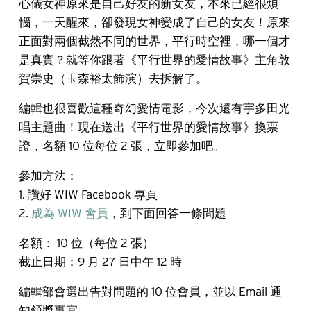
心儀女神原來是自己好友的新女友，本來已經很煩
惱，一天醒來，卻發現女神變成了自己的女友！原來
正面對兩個截然不同的世界，平行時空裡，哪一個才
是真實？就等你跟著《平行世界的愛情故事》主角敦
賀崇史（玉森裕太飾演）去拆解了。
編輯也很喜歡這種奇幻愛情電影，今次還有宇多田光
唱主題曲！現在送出《平行世界的愛情故事》換票
證，名額 10 位每位 2 張，立即參加吧。
參加方法：
1. 讚好 WIW Facebook 專頁
2.
成為 WIW 會員
，到下面回答一條問題
名額： 10 位（每位 2 張）
截止日期：9 月 27 日中午 12 時
編輯部會選出告對問題的 10 位會員，並以 Email 通
知領獎事宜