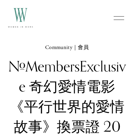
O
p
e
n
M
e
Community｜會員
n
u
#MembersExclusiv
e 奇幻愛情電影
《平行世界的愛情
故事》換票證 20