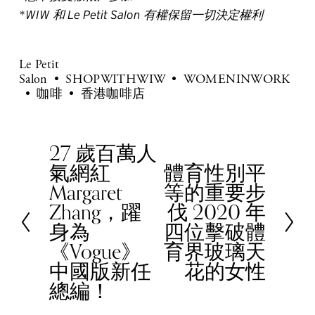
*WIW 和 Le Petit Salon 有權保留一切決定權利
Le Petit
Salon
SHOPWITHWIW
WOMENINWORK
咖啡
香港咖啡店
27 歲百萬人
P
氣網紅
體育性別平
r
N
Margaret
等的重要步
e
e
Zhang，躍
伐 2020 年
v
x
身為
四位擊破體
i
t
《Vogue》
育界玻璃天
o
中國版新任
花的女性
u
總編！
s