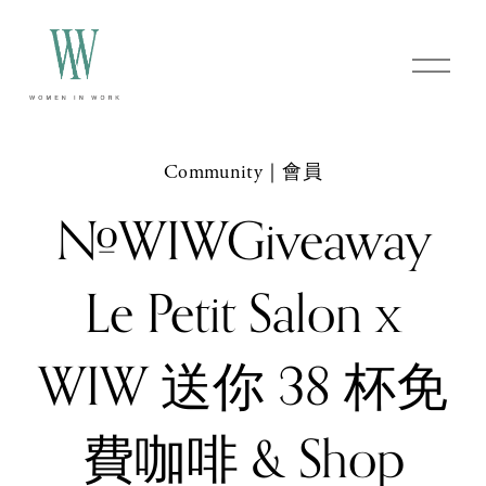
O
p
e
n
M
e
Community｜會員
n
u
#WIWGiveaway
Le Petit Salon x
WIW 送你 38 杯免
費咖啡 & Shop