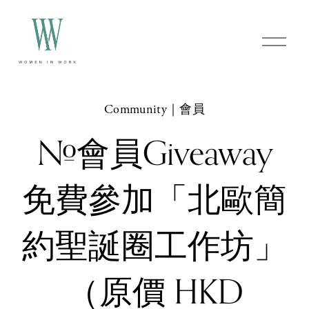
O
p
e
n
M
e
Community｜會員
n
u
#會員Giveaway
免費參加「北歐簡
約聖誕圈工作坊」
（原價 HKD