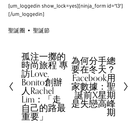
[um_loggedin show_lock=yes][ninja_form id='13']
[/um_loggedin]
聖誕圈
聖誕節
孤注一擲的
P
為何分手總
N
時尚旅程 專
r
要在冬天？
e
訪Love,
e
Facebook用
x
Bonito創辦
v
家數據：聖
t
人Rachel
i
誕前X星期
Lim：「走
o
是失戀高峰
自己的路最
u
期
重要」
s