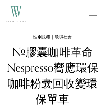
O
p
e
n
M
e
性別規範｜環境社會
n
u
#膠囊咖啡革命
Nespresso嚮應環保
咖啡粉囊回收變環
保單車