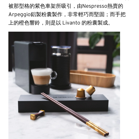
被那型格的紫色車架所吸引，由Nespresso熱賣的
Arpeggio鋁製粉囊製作，非常輕巧而堅固；而手把
上的橙色響鈴，則是以 Livanto 的粉囊製成。