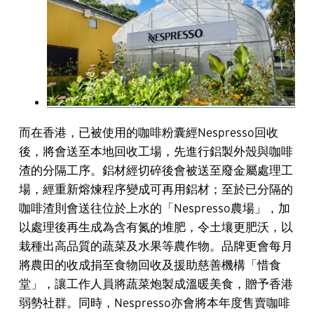
而在香港，已被使用的咖啡粉囊經Nespresso回收
後，將會送至本地回收工場，先進行鋁製外殼與咖啡
渣的分隔工序。鋁材經切碎後會被送至廢金屬處理工
場，經重新熔煉程序變成可再用鋁材；至於已分隔的
咖啡渣則會送往位於上水的「Nespresso農場」，加
以處理後再生成為含有氮的堆肥，令土壤更肥沃，以
栽種出高品質的蔬菜及水果等農作物。品牌更會每月
將農田的收成捐至食物回收及援助慈善機構「惜食
堂」，讓工作人員將蔬菜炮製成溫暖美食，贈予香港
弱勢社群。同時，Nespresso亦會將本年度售賣咖啡