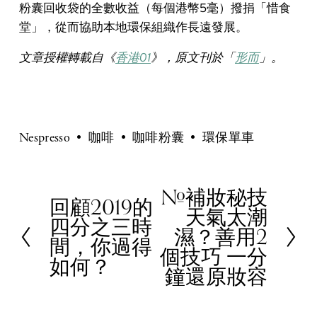
粉囊回收袋的全數收益（每個港幣5毫）撥捐「惜食
堂」，從而協助本地環保組織作長遠發展。
文章授權轉載自《
香港01
》，原文刊於「
形而
」。
Nespresso
咖啡
咖啡粉囊
環保單車
#補妝秘技
N
回顧2019的
P
天氣太潮
e
四分之三時
r
濕？善用2
x
間，你過得
e
個技巧 一分
t
如何？
v
鐘還原妝容
i
o