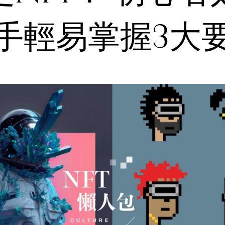
手輕易掌握3大